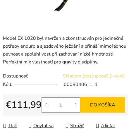
Model EX 1028 byl navržen a zkonstruován pro jedinečné
potřeby enduro a sjezdového ježdění a přináší mimořádnou
pevnost a spolehlivost při zachování nízké hmotnosti.
Perfektní mix vlastností pro gravity disciplíny.
Dostupnosť
Skladom (dostupnosť 2-4dni)
Kód:
00080406_1_1
€111,99
DO KOŠÍKA
Jednotková cena:
Tlač
Opýtať sa
Strážiť
Zdieľať