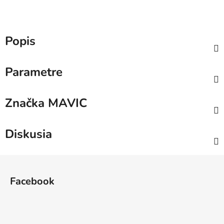
Popis
Parametre
Značka
MAVIC
Diskusia
Z
á
Facebook
p
ä
t