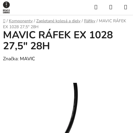
Prejsť
Hľadať
NÁKUP
na
KOŠÍK
obsah
Domov
/
Komponenty
/
Zapletané kolesá a diely
/
Ráfiky
/
MAVIC RÁFEK
EX 1028 27,5" 28H
MAVIC RÁFEK EX 1028
27,5" 28H
Značka:
MAVIC