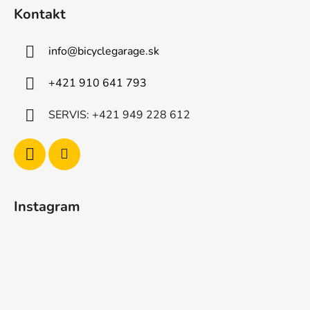
i
Kontakt
e
info
@
bicyclegarage.sk
+421 910 641 793
SERVIS: +421 949 228 612
Instagram