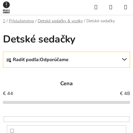
Prejsť
Hľadať
NÁKUP
na
KOŠÍK
obsah
Domov
/
Príslušenstvo
/
Detské sedačky & vozíky
/
Detské sedačky
Detské sedačky
R
Radiť podľa:
Odporúčame
a
d
e
Cena
n
i
€
44
€
48
e
p
r
o
d