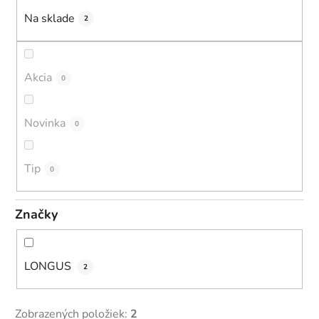
u
Na sklade
2
k
t
o
Akcia
0
v
Novinka
0
Tip
0
Značky
LONGUS
2
Zobrazených položiek:
2