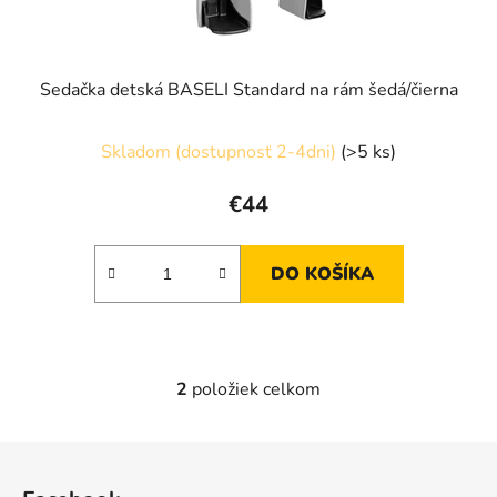
Sedačka detská BASELI Standard na rám šedá/čierna
Skladom (dostupnosť 2-4dni)
(>5 ks)
€44
DO KOŠÍKA
2
položiek celkom
O
v
l
Z
á
á