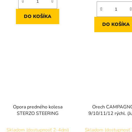
DO KOŠÍKA
DO KOŠÍKA
Opora predného kolesa
Orech CAMPAGN
STERZO STEERING
9/10/11/12 rýchl. (J
Avanti, Rivo, Direto
Suito-T a Turno
Skladom (dostupnosť 2-4dni)
Skladom (dostupnosť 