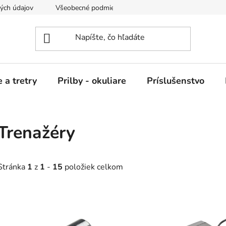
ých údajov
Všeobecné podmienky nájmu
 a tretry
Prilby - okuliare
Príslušenstvo
Trenažéry
Stránka
1
z
1
-
15
položiek celkom
V
ý
p