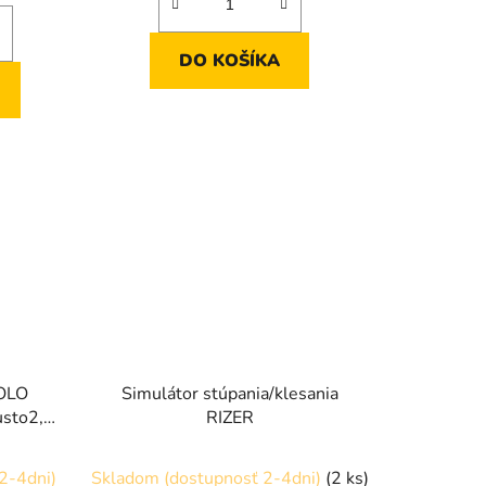
DO KOŠÍKA
OLO
Simulátor stúpania/klesania
usto2,
RIZER
 XR-T,
)
2-4dni)
Skladom (dostupnosť 2-4dni)
(2 ks)