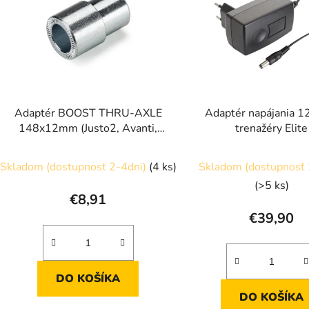
s
p
r
o
d
Adaptér BOOST THRU-AXLE
Adaptér napájania 1
u
148x12mm (Justo2, Avanti,
trenažéry Elite
k
Rivo, Direto XR-T, Suito-T a
t
Turno)
Skladom (dostupnosť 2-4dni)
(4 ks)
Skladom (dostupnosť 
o
(>5 ks)
v
€8,91
€39,90
DO KOŠÍKA
DO KOŠÍKA