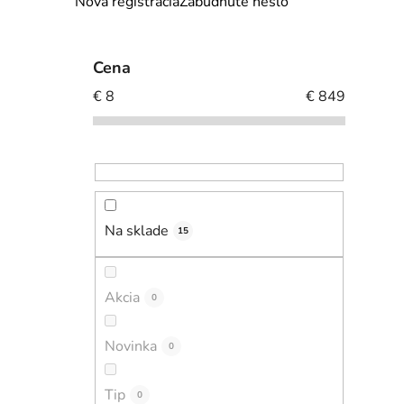
Nová registrácia
Zabudnuté heslo
i
l
Cena
€
8
€
849
Na sklade
15
Akcia
0
Novinka
0
Tip
0