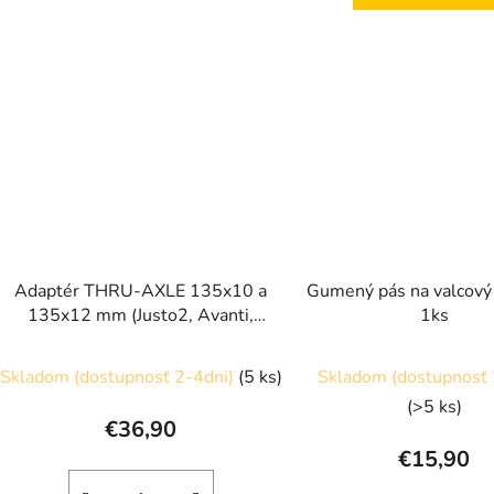
Adaptér THRU-AXLE 135x10 a
Gumený pás na valcový
135x12 mm (Justo2, Avanti,
1ks
Rivo, Direto XR-T and Suito-T)
Skladom (dostupnosť 2-4dni)
(5 ks)
Skladom (dostupnosť 
(>5 ks)
€36,90
€15,90