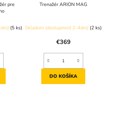
žér pre
Trenažér ARION MAG
rno
4dni)
(5 ks)
Skladom (dostupnosť 2-4dni)
(2 ks)
€369
DO KOŠÍKA