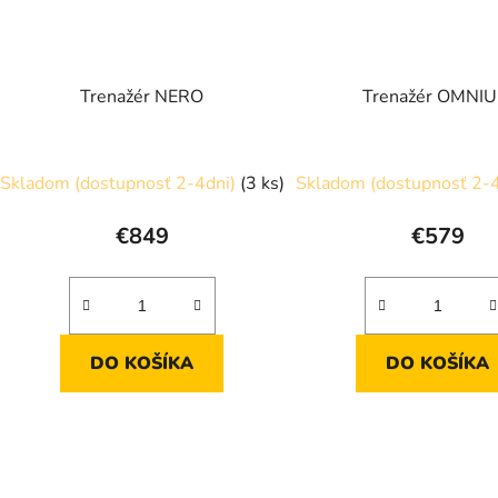
Trenažér NERO
Trenažér OMNI
Skladom (dostupnosť 2-4dni)
(3 ks)
Skladom (dostupnosť 2-
€849
€579
DO KOŠÍKA
DO KOŠÍKA
O