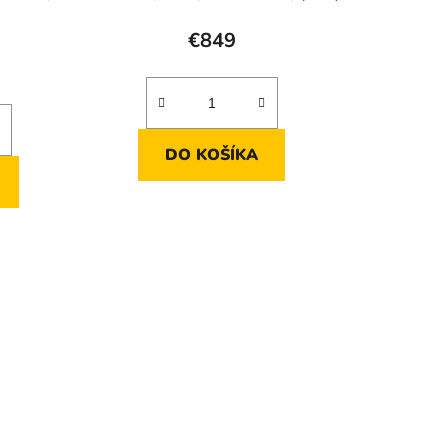
€849
DO KOŠÍKA