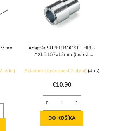
e
p
r
o
d
u
2V pre
Adaptér SUPER BOOST THRU-
k
AXLE 157x12mm (Justo2,
t
Avanti, Rivo, Direto XR-T,
o
Suito-T a Turno)
2-4dni)
Skladom (dostupnosť 2-4dni)
(4 ks)
v
€10,90
DO KOŠÍKA