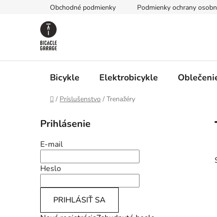
Prejsť
Obchodné podmienky
Podmienky ochrany osobn
na
obsah
Bicykle
Elektrobicykle
Oblečenie
Domov
/
Príslušenstvo
/
Trenažéry
B
Prihlásenie
o
č
E-mail
n
ý
Heslo
p
a
PRIHLÁSIŤ SA
n
e