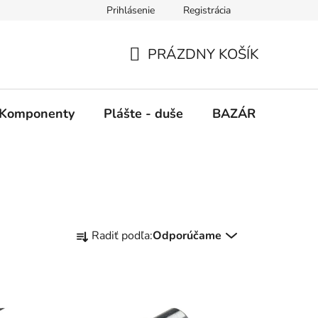
Prihlásenie
Registrácia
PRÁZDNY KOŠÍK
NÁKUPNÝ
KOŠÍK
Komponenty
Plášte - duše
BAZÁR
SERV
R
Radiť podľa:
Odporúčame
a
d
e
n
i