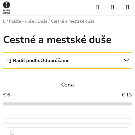
Prejsť
Hľadať
NÁKUP
na
KOŠÍK
obsah
Domov
/
Plášte - duše
/
Duše
/
Cestné a mestské duše
Cestné a mestské duše
R
Radiť podľa:
Odporúčame
a
d
e
Cena
n
i
€
6
€
13
e
p
r
o
d