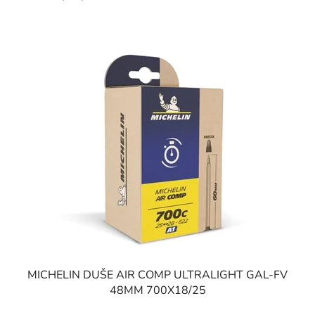
V
ý
p
i
s
p
r
o
d
u
k
t
o
v
MICHELIN DUŠE AIR COMP ULTRALIGHT GAL-FV
48MM 700X18/25