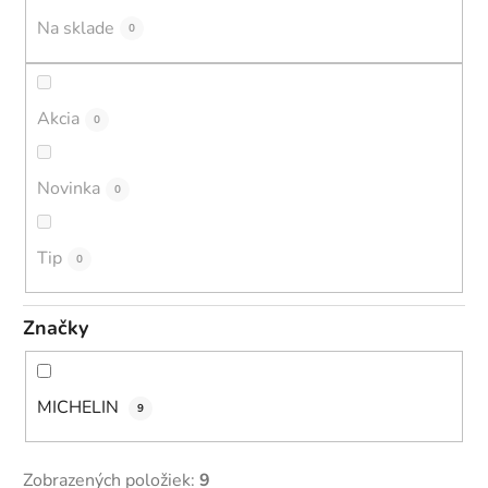
u
Na sklade
0
k
t
o
Akcia
0
v
Novinka
0
Tip
0
Značky
MICHELIN
9
Zobrazených položiek:
9