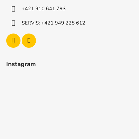
y
+421 910 641 793
v
ý
SERVIS: +421 949 228 612
p
i
s
u
Instagram