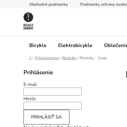
Prejsť
Obchodné podmienky
Podmienky ochrany osobn
na
obsah
Bicykle
Elektrobicykle
Oblečenie
Domov
/
Príslušenstvo
/
Blatníky
/
Blatníky - Sady
B
Prihlásenie
o
č
E-mail
n
ý
Heslo
p
a
PRIHLÁSIŤ SA
n
e