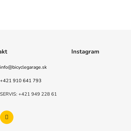
akt
Instagram
info
@
bicyclegarage.sk
+421 910 641 793
SERVIS: +421 949 228 61