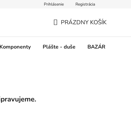
Prihlásenie
Registrácia
PRÁZDNY KOŠÍK
NÁKUPNÝ
KOŠÍK
Komponenty
Plášte - duše
BAZÁR
SERV
ipravujeme.