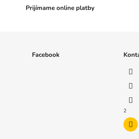
Prijímame online platby
Z
á
Facebook
Kont
p
ä
t
i
e
2