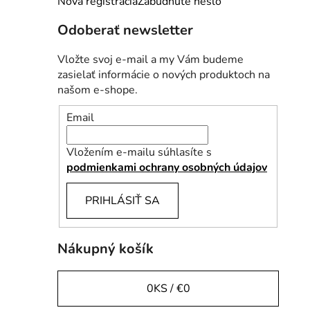
Nová registrácia
Zabudnuté heslo
l
Odoberať newsletter
Vložte svoj e-mail a my Vám budeme
zasielať informácie o nových produktoch na
našom e-shope.
Email
Vložením e-mailu súhlasíte s
podmienkami ochrany osobných údajov
PRIHLÁSIŤ SA
Nákupný košík
0
KS /
€0