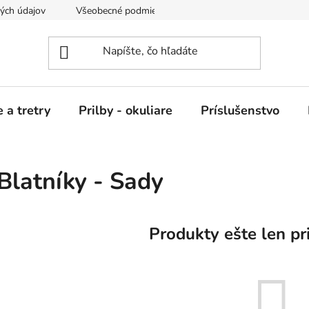
ých údajov
Všeobecné podmienky nájmu
 a tretry
Prilby - okuliare
Príslušenstvo
Blatníky - Sady
Produkty ešte len pr