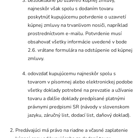
bezodkladne po uzavretí kúpnej zmluvy,
najneskôr však spolu s dodaním tovaru
poskytnúť kupujúcemu potvrdenie o uzavretí
kúpnej zmluvy na trvanlivom nosiči, napríklad
prostredníctvom e-mailu. Potvrdenie musí
obsahovať všetky informácie uvedené v bode
2.6. vrátane formulára na odstúpenie od kúpnej
zmluvy.
odovzdať kupujúcemu najneskôr spolu s
tovarom v písomnej alebo elektronickej podobe
všetky doklady potrebné na prevzatie a užívanie
tovaru a ďalšie doklady predpísané platnými
právnymi predpismi SR (návody v slovenskom
jazyku, záručný list, dodací list, daňový doklad).
Predávajúci má právo na riadne a včasné zaplatenie