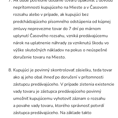
Ak bude potrebné dodanie tovaru opakovať z dôvodu
neprítomnosti kupujúceho na Mieste a v Časovom
rozsahu alebo v prípade, ak kupujúci bez
predchádzajúceho písomného odstúpenia od kúpnej
zmluvy neprevezme tovar do 7 dní po márnom
uplynutí Časového rozsahu, vzniká predávajúcemu
nárok na uplatnenie náhrady za vzniknutú škodu vo
výške skutočných nákladov na pokus o neúspešné
doručenie tovaru na Miesto.
Kupujúci je povinný skontrolovať zásielku, teda tovar
ako aj jeho obal ihneď po doručení v prítomnosti
zástupcu predávajúceho. V prípade zistenia existencie
vady tovaru je zástupca predávajúceho povinný
umožniť kupujúcemu vyhotoviť záznam o rozsahu
a povahe vady tovaru, ktorého správnosť potvrdí
zástupca predávajúceho. Na základe takto