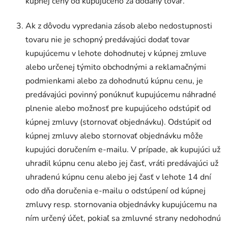
kúpnej ceny od kupujúceho za dodaný tovar.
Ak z dôvodu vypredania zásob alebo nedostupnosti
tovaru nie je schopný predávajúci dodať tovar
kupujúcemu v lehote dohodnutej v kúpnej zmluve
alebo určenej týmito obchodnými a reklamačnými
podmienkami alebo za dohodnutú kúpnu cenu, je
predávajúci povinný ponúknuť kupujúcemu náhradné
plnenie alebo možnosť pre kupujúceho odstúpiť od
kúpnej zmluvy (stornovať objednávku). Odstúpiť od
kúpnej zmluvy alebo stornovať objednávku môže
kupujúci doručením e-mailu. V prípade, ak kupujúci už
uhradil kúpnu cenu alebo jej časť, vráti predávajúci už
uhradenú kúpnu cenu alebo jej časť v lehote 14 dní
odo dňa doručenia e-mailu o odstúpení od kúpnej
zmluvy resp. stornovania objednávky kupujúcemu na
ním určený účet, pokiaľ sa zmluvné strany nedohodnú