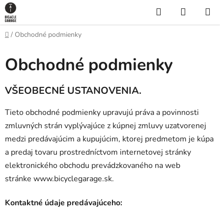
Prejsť
Hľadať
NÁKUP
na
KOŠÍK
obsah
Domov
/
Obchodné podmienky
Obchodné podmienky
VŠEOBECNÉ USTANOVENIA.
Tieto obchodné podmienky upravujú práva a povinnosti
zmluvných strán vyplývajúce z kúpnej zmluvy uzatvorenej
medzi predávajúcim a kupujúcim, ktorej predmetom je kúpa
a predaj tovaru prostredníctvom internetovej stránky
elektronického obchodu prevádzkovaného na web
stránke www.bicyclegarage.sk.
Kontaktné údaje predávajúceho: