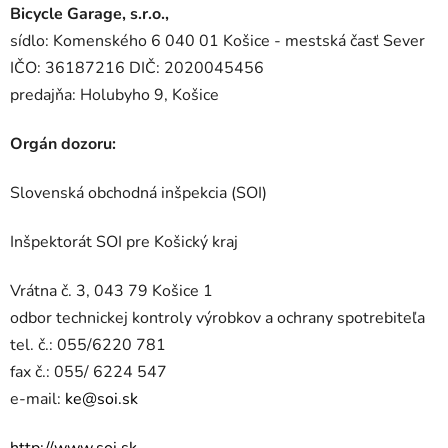
Bicycle Garage, s.r.o.,
sídlo: Komenského 6 040 01 Košice - mestská časť Sever
IČO: 36187216 DIČ: 2020045456
predajňa: Holubyho 9, Košice
Orgán dozoru:
Slovenská obchodná inšpekcia (SOI)
Inšpektorát SOI pre Košický kraj
Vrátna č. 3, 043 79 Košice 1
odbor technickej kontroly výrobkov a ochrany spotrebiteľa
tel. č.: 055/6220 781
fax č.: 055/ 6224 547
e-mail:
ke@soi.sk
http://www.soi.sk