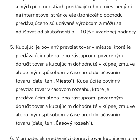
a iných písomnostiach predávajúceho umiestnenými
na internetovej stránke elektronického obchodu
predávajúceho sú udávané výrobcom a môžu sa
odlišovať od skutočnosti o ± 10% z uvedenej hodnoty.
Kupujúci je povinný prevziať tovar v mieste, ktoré je
predávajúcim alebo jeho zástupcom, povereným
doručiť tovar a kupujúcim dohodnuté v kúpnej zmluve
alebo iným spôsobom v čase pred doručovaním
tovaru (ďalej len „
Miesto
“). Kupujúci je povinný
prevziať tovar v časovom rozsahu, ktoré je
predávajúcim alebo jeho zástupcom, povereným
doručiť tovar a kupujúcim dohodnuté v kúpnej zmluve
alebo iným spôsobom v čase pred doručovaním
tovaru (ďalej len „
Časový rozsah
“).
V prípade, ak predávajúci dopraví tovar kupujúcemu na