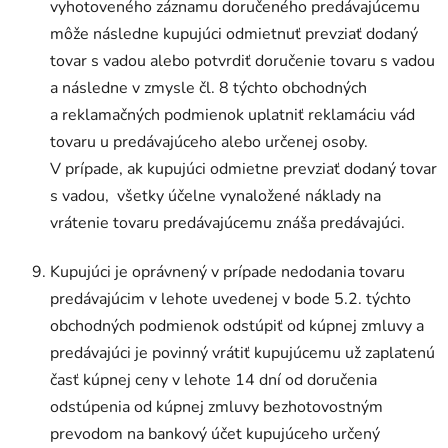
vyhotoveného záznamu doručeného predávajúcemu
môže následne kupujúci odmietnuť prevziať dodaný
tovar s vadou alebo potvrdiť doručenie tovaru s vadou
a následne v zmysle čl. 8 týchto obchodných
a reklamačných podmienok uplatniť reklamáciu vád
tovaru u predávajúceho alebo určenej osoby.
V prípade, ak kupujúci odmietne prevziať dodaný tovar
s vadou, všetky účelne vynaložené náklady na
vrátenie tovaru predávajúcemu znáša predávajúci.
Kupujúci je oprávnený v prípade nedodania tovaru
predávajúcim v lehote uvedenej v bode 5.2. týchto
obchodných podmienok odstúpiť od kúpnej zmluvy a
predávajúci je povinný vrátiť kupujúcemu už zaplatenú
časť kúpnej ceny v lehote 14 dní od doručenia
odstúpenia od kúpnej zmluvy bezhotovostným
prevodom na bankový účet kupujúceho určený