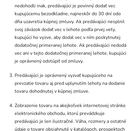
nedohodli inak, predávajúci je povinný dodať vec
kupujúcemu bezodkladne, najneskôr do 30 dní odo
dňa uzavretia kúpnej zmluvy. Ak predávajúci nesplnil
svoj záväzok dodať vec v lehote podľa prvej vety,
kupujúci ho vyzve, aby dodal vec v ním poskytnutej
dodatočnej primeranej lehote. Ak predávajúci nedodá
vec ani v tejto dodatočnej primeranej lehote, kupujúci
je oprávnený odstúpiť od zmluvy.
Predávajúci je oprávnený vyzvať kupujúceho na
prevzatie tovaru aj pred uplynutím lehoty na dodanie
tovaru dohodnutej v kúpnej zmluve.
Zobrazenie tovaru na akejkoľvek internetovej stránke
elektronického obchodu, ktorú prevádzkuje
predávajúci je len ilustračné. Váha, rozmery a ostatné
údaje o tovare obsiahnuté v katalógoch, prospektoch