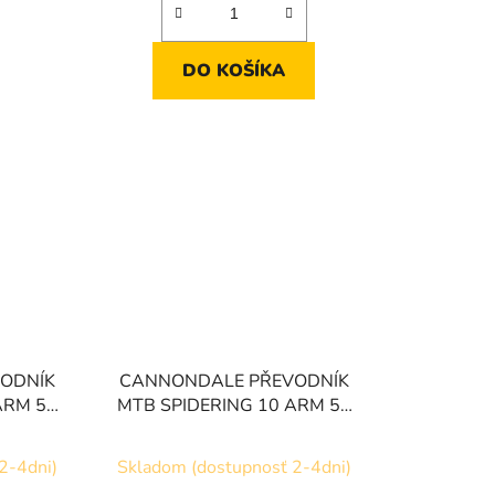
DO KOŠÍKA
ODNÍK
CANNONDALE PŘEVODNÍK
ARM 55
MTB SPIDERING 10 ARM 55
CL 36T
2-4dni)
Skladom (dostupnosť 2-4dni)