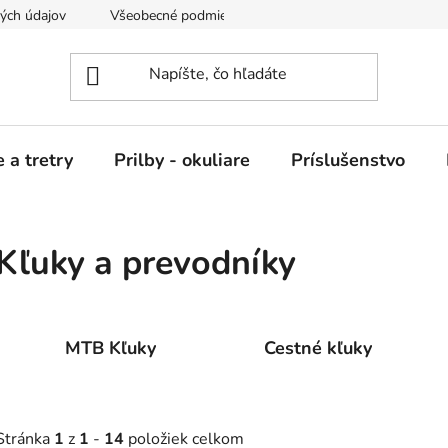
ých údajov
Všeobecné podmienky nájmu
 a tretry
Prilby - okuliare
Príslušenstvo
Kľuky a prevodníky
MTB Kľuky
Cestné kľuky
Stránka
1
z
1
-
14
položiek celkom