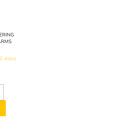
ERING
 ARMS
2-4dni)