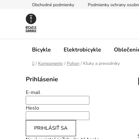
Prejsť
Obchodné podmienky
Podmienky ochrany osobn
na
obsah
Bicykle
Elektrobicykle
Oblečenie
Domov
/
Komponenty
/
Pohon
/
Kľuky a prevodníky
B
Prihlásenie
o
č
E-mail
n
ý
Heslo
p
a
PRIHLÁSIŤ SA
n
e