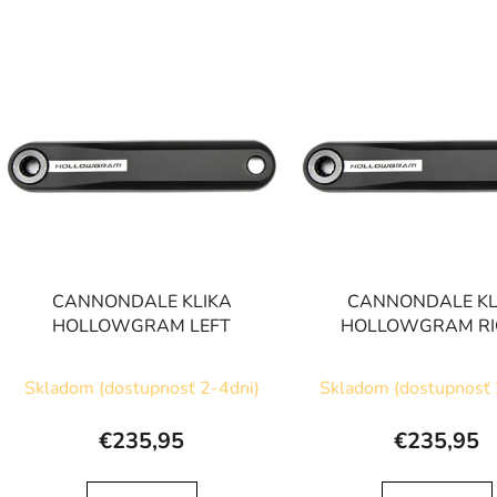
V
ý
p
s
p
r
o
d
CANNONDALE KLIKA
CANNONDALE KL
u
HOLLOWGRAM LEFT
HOLLOWGRAM R
k
t
Skladom (dostupnosť 2-4dni)
Skladom (dostupnosť 
o
v
€235,95
€235,95