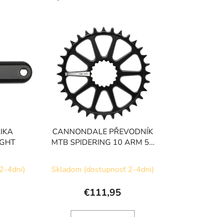
a
d
e
n
i
e
p
r
o
d
u
IKA
CANNONDALE PŘEVODNÍK
k
IGHT
MTB SPIDERING 10 ARM 55
t
CL 30T
o
2-4dni)
Skladom (dostupnosť 2-4dni)
v
€111,95