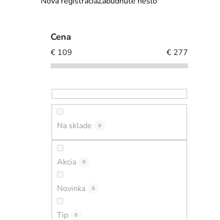
Nová registrácia
Zabudnuté heslo
l
Cena
€
109
€
277
i
Na sklade
0
Akcia
0
Novinka
0
Tip
0