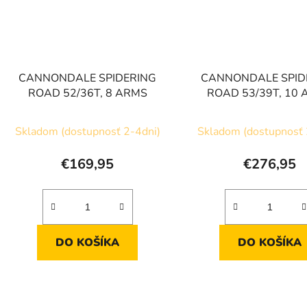
CANNONDALE SPIDERING
CANNONDALE SPID
ROAD 52/36T, 8 ARMS
ROAD 53/39T, 10
Skladom (dostupnosť 2-4dni)
Skladom (dostupnosť 
€169,95
€276,95
DO KOŠÍKA
DO KOŠÍKA
O