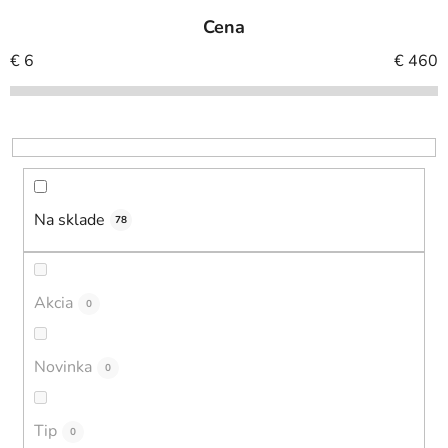
e
Cena
n
i
€
6
€
460
e
p
r
o
d
u
Na sklade
78
k
t
o
Akcia
0
v
Novinka
0
Tip
0