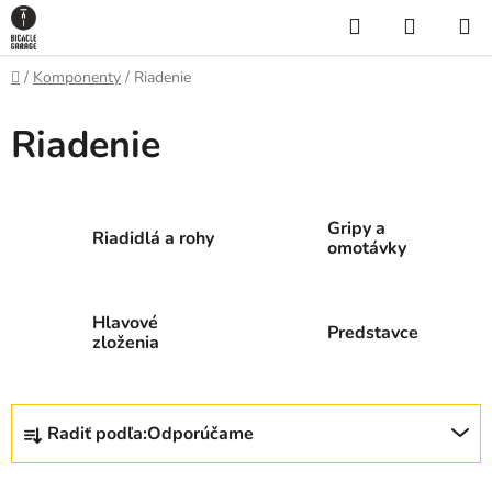
Prejsť
Hľadať
NÁKUP
na
KOŠÍK
obsah
Domov
/
Komponenty
/
Riadenie
Riadenie
Gripy a
Riadidlá a rohy
omotávky
Hlavové
Predstavce
zloženia
R
Radiť podľa:
Odporúčame
a
d