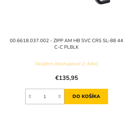
d
u
k
t
o
v
00.6618.037.002 - ZIPP AM HB SVC CRS SL-88 44
C-C PLBLK
Skladom (dostupnosť 2-4dni)
€135,95
DO KOŠÍKA