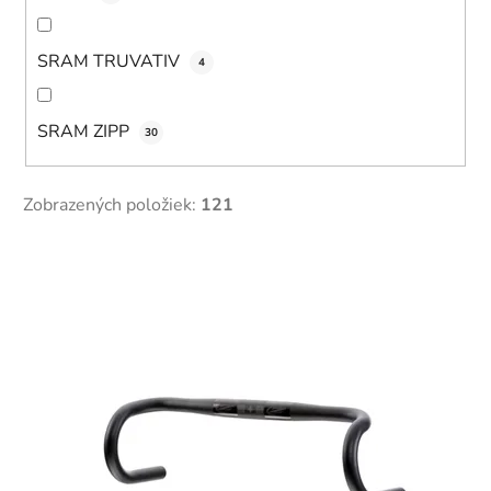
SRAM TRUVATIV
4
SRAM ZIPP
30
Zobrazených položiek:
121
V
ý
p
i
s
p
r
o