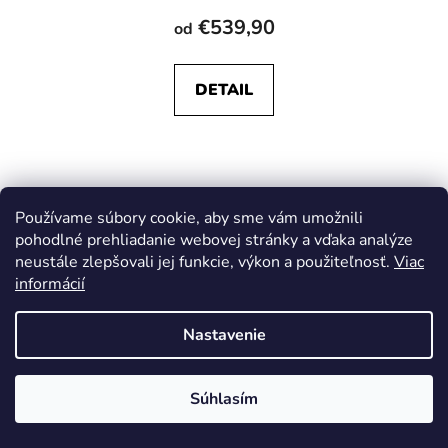
€539,90
od
DETAIL
Používame súbory cookie, aby sme vám umožnili
pohodlné prehliadanie webovej stránky a vďaka analýze
neustále zlepšovali jej funkcie, výkon a použiteľnosť.
Viac
informácií
Nastavenie
Súhlasím