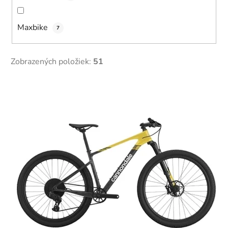
Maxbike
7
Zobrazených položiek:
51
V
ý
p
i
s
p
r
o
d
u
k