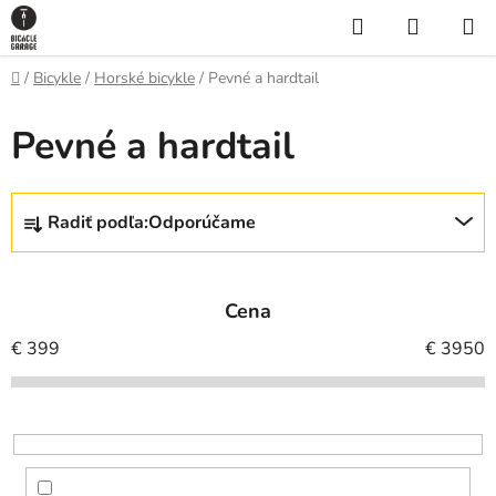
Prejsť
Hľadať
NÁKUP
na
KOŠÍK
obsah
Domov
/
Bicykle
/
Horské bicykle
/
Pevné a hardtail
Pevné a hardtail
R
Radiť podľa:
Odporúčame
a
d
e
Cena
n
i
€
399
€
3950
e
p
r
o
d