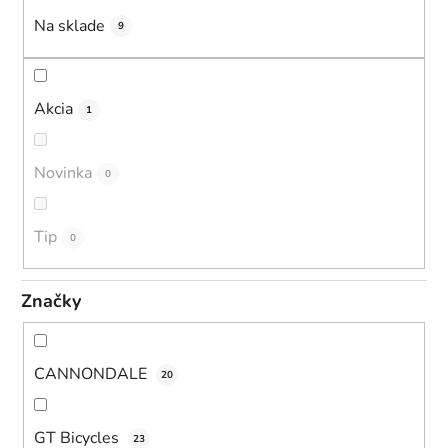
u
Na sklade
9
k
t
o
Akcia
1
v
Novinka
0
Tip
0
Značky
CANNONDALE
20
GT Bicycles
23