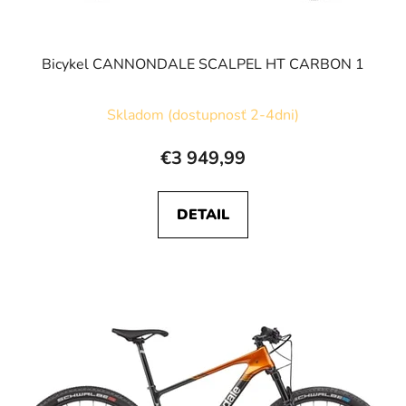
t
o
v
Bicykel CANNONDALE SCALPEL HT CARBON 1
Skladom (dostupnosť 2-4dni)
€3 949,99
DETAIL