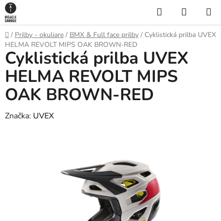
Prejsť
Hľadať
NÁKUP
na
KOŠÍK
obsah
Domov
/
Prilby - okuliare
/
BMX & Full face prilby
/
Cyklistická prilba UVEX
HELMA REVOLT MIPS OAK BROWN-RED
Cyklistická prilba UVEX
HELMA REVOLT MIPS
OAK BROWN-RED
Značka:
UVEX