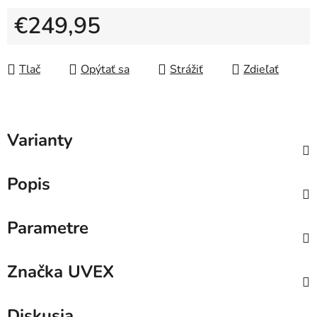
€249,95
Jednotková cena:
Tlač
Opýtať sa
Strážiť
Zdieľať
Varianty
Popis
Parametre
Značka
UVEX
Diskusia