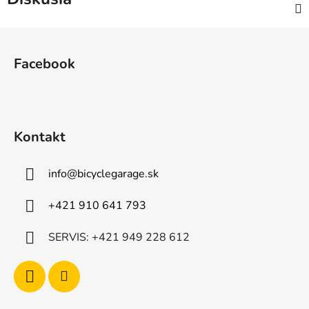
Z
á
Facebook
p
ä
t
i
Kontakt
e
info
@
bicyclegarage.sk
+421 910 641 793
SERVIS: +421 949 228 612