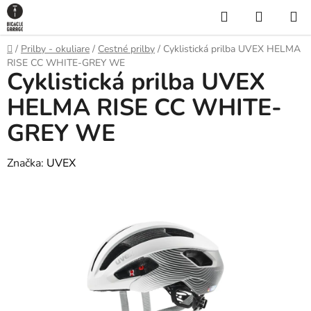
Prejsť
Hľadať
NÁKUP
na
KOŠÍK
obsah
Domov
/
Prilby - okuliare
/
Cestné prilby
/
Cyklistická prilba UVEX HELMA
RISE CC WHITE-GREY WE
Cyklistická prilba UVEX
HELMA RISE CC WHITE-
GREY WE
Značka:
UVEX