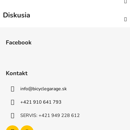
Diskusia
Z
á
Facebook
p
ä
t
i
Kontakt
e
info
@
bicyclegarage.sk
+421 910 641 793
SERVIS: +421 949 228 612