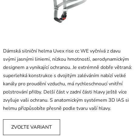
Dámská silniční helma Uvex rise cc WE vyčnívá z davu
svými jasnými liniemi, nízkou hmotností, aerodynamickým
designem a vynikající ochranou. Je extrémně dobře větraná:
superlehká konstrukce s dvojitým zaléváním nabízí velké
kanály pro proudění vzduchu, má rychleschnoucí vnitřní
polstrování přilby. Delší část v zadní části hlavy ještě více
zvyšuje vaši ochranu. S anatomickým systémem 3D IAS si
helmu přizpůsobíte přesně podle tvaru vaší hlavy.
ZVOĽTE VARIANT