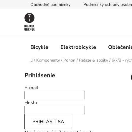
Prejsť
Obchodné podmienky
Podmienky ochrany osobn
na
obsah
Bicykle
Elektrobicykle
Oblečenie
Domov
/
Komponenty
/
Pohon
/
Reťaze & spojky
/
6/7/8 - rýc
B
Prihlásenie
o
č
E-mail
n
ý
Heslo
p
a
PRIHLÁSIŤ SA
n
e