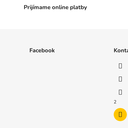
Prijímame online platby
Z
á
Facebook
Kont
p
ä
t
i
e
2