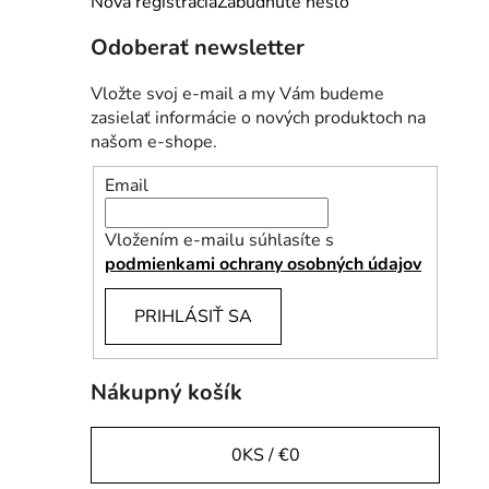
Nová registrácia
Zabudnuté heslo
l
Odoberať newsletter
Vložte svoj e-mail a my Vám budeme
zasielať informácie o nových produktoch na
našom e-shope.
Email
Vložením e-mailu súhlasíte s
podmienkami ochrany osobných údajov
PRIHLÁSIŤ SA
Nákupný košík
0
KS /
€0