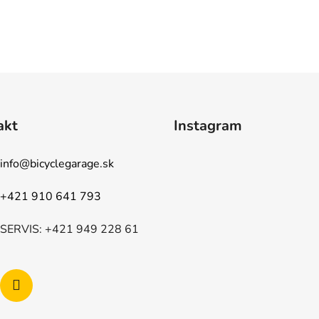
akt
Instagram
info
@
bicyclegarage.sk
+421 910 641 793
SERVIS: +421 949 228 61