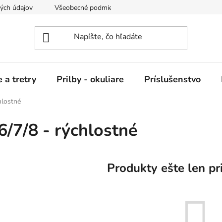
ých údajov
Všeobecné podmienky nájmu
 a tretry
Prilby - okuliare
Príslušenstvo
hlostné
6/7/8 - rýchlostné
Produkty ešte len pr