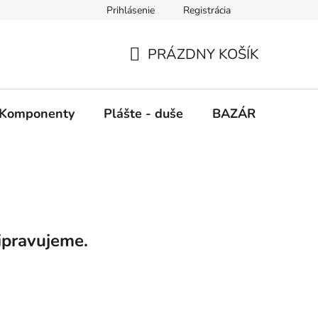
Prihlásenie
Registrácia
PRÁZDNY KOŠÍK
NÁKUPNÝ
KOŠÍK
Komponenty
Plášte - duše
BAZÁR
SERV
ipravujeme.