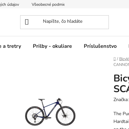
ých údajov
Všeobecné podmienky nájmu
 a tretry
Prilby - okuliare
Príslušenstvo
Domov
/
Bicyk
CANNON
Bi
SC
Značka
The Pur
Hardtai