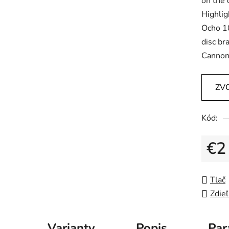
on the 
Highlig
Ocho 1
disc br
Cannon
ZV
Kód:
€2
Jedno
Tlač
Zdieľ
Varianty
Popis
Par