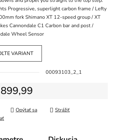
downs and propel you straight to the top step.
hts Progressive, superlight carbon frame / Lefty
00mm fork Shimano XT 12-speed group / XT
akes Cannondale C1 Carbon bar and post /
dale Wheel Sensor
OĽTE VARIANT
00093103_2_1
 899,99
tková cena:
Opýtať sa
Strážiť
ať
ametre
Diskusia