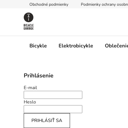
Prejsť
Obchodné podmienky
Podmienky ochrany osobn
na
obsah
Bicykle
Elektrobicykle
Oblečenie
B
Prihlásenie
o
č
E-mail
n
ý
Heslo
p
a
PRIHLÁSIŤ SA
n