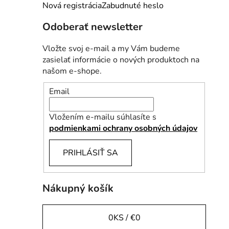
e
Nová registrácia
Zabudnuté heslo
l
Odoberať newsletter
Vložte svoj e-mail a my Vám budeme
zasielať informácie o nových produktoch na
našom e-shope.
Email
Vložením e-mailu súhlasíte s
podmienkami ochrany osobných údajov
PRIHLÁSIŤ SA
Nákupný košík
0
KS /
€0