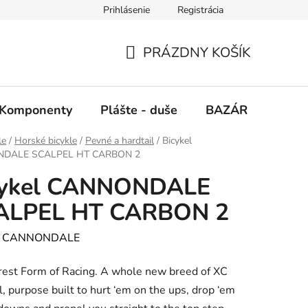
Prihlásenie
Registrácia
PRÁZDNY KOŠÍK
NÁKUPNÝ
KOŠÍK
Komponenty
Plášte - duše
BAZÁR
SERV
le
/
Horské bicykle
/
Pevné a hardtail
/
Bicykel
DALE SCALPEL HT CARBON 2
cykel CANNONDALE
ALPEL HT CARBON 2
:
CANNONDALE
est Form of Racing. A whole new breed of XC
l, purpose built to hurt ‘em on the ups, drop ‘em