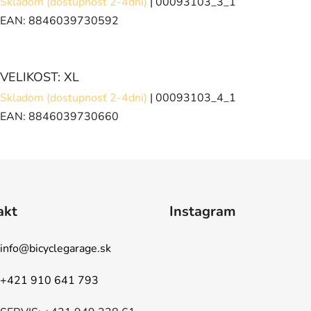
Skladom (dostupnosť 2-4dni)
| 00093103_3_1
EAN:
8846039730592
VELIKOST: XL
Skladom (dostupnosť 2-4dni)
| 00093103_4_1
EAN:
8846039730660
akt
Instagram
info
@
bicyclegarage.sk
+421 910 641 793