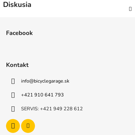
Diskusia
Z
á
Facebook
p
ä
t
i
Kontakt
e
info
@
bicyclegarage.sk
+421 910 641 793
SERVIS: +421 949 228 612