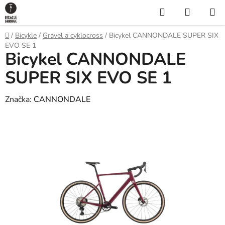
Prejsť
Hľadať
NÁKUP
na
KOŠÍK
obsah
Domov
/
Bicykle
/
Gravel a cyklocross
/
Bicykel CANNONDALE SUPER SIX
EVO SE 1
Bicykel CANNONDALE
SUPER SIX EVO SE 1
Značka:
CANNONDALE