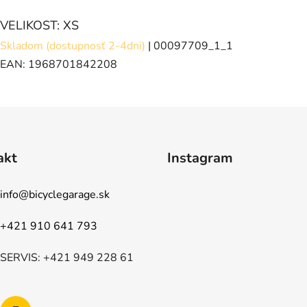
VELIKOST: XS
Skladom (dostupnosť 2-4dni)
| 00097709_1_1
EAN:
1968701842208
akt
Instagram
info
@
bicyclegarage.sk
+421 910 641 793
SERVIS: +421 949 228 61