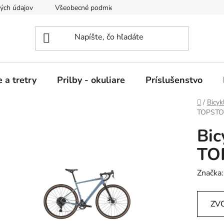
ých údajov
Všeobecné podmienky nájmu
 a tretry
Prilby - okuliare
Príslušenstvo
Domov
/
Bicyk
TOPSTO
Bi
TO
Značka
ZV