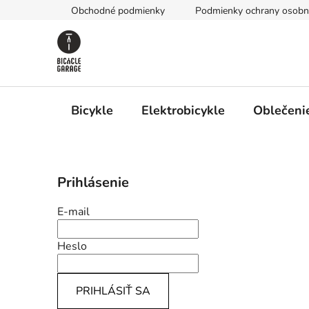
Prejsť
Obchodné podmienky
Podmienky ochrany osobn
na
obsah
Bicykle
Elektrobicykle
Oblečenie
B
Prihlásenie
o
č
E-mail
n
ý
Heslo
p
a
PRIHLÁSIŤ SA
n