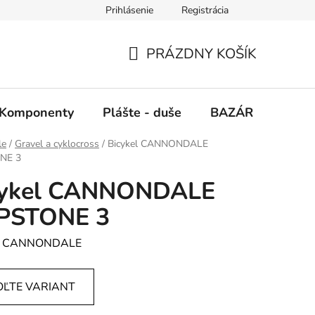
Prihlásenie
Registrácia
PRÁZDNY KOŠÍK
NÁKUPNÝ
KOŠÍK
Komponenty
Plášte - duše
BAZÁR
SERV
le
/
Gravel a cyklocross
/
Bicykel CANNONDALE
NE 3
cykel CANNONDALE
PSTONE 3
:
CANNONDALE
OĽTE VARIANT