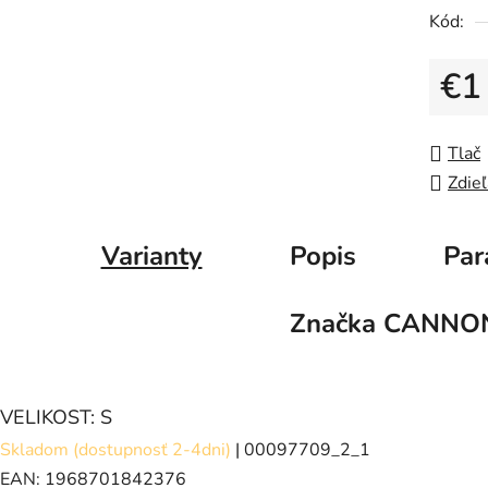
Kód:
€1
Jedno
Tlač
Zdieľ
Varianty
Popis
Par
Značka
CANNO
VELIKOST: S
Skladom (dostupnosť 2-4dni)
| 00097709_2_1
EAN:
1968701842376