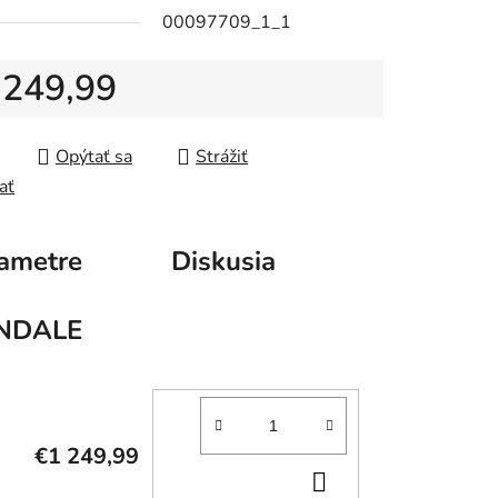
00097709_1_1
 249,99
tková cena:
Opýtať sa
Strážiť
ať
ametre
Diskusia
NDALE
€1 249,99
DO