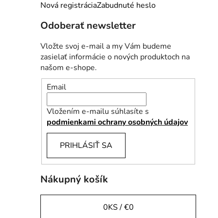
e
Nová registrácia
Zabudnuté heslo
l
Odoberať newsletter
Vložte svoj e-mail a my Vám budeme
zasielať informácie o nových produktoch na
našom e-shope.
Email
Vložením e-mailu súhlasíte s
podmienkami ochrany osobných údajov
PRIHLÁSIŤ SA
Nákupný košík
0
KS /
€0