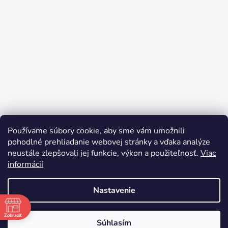
Používame súbory cookie, aby sme vám umožnili
pohodlné prehliadanie webovej stránky a vďaka analýze
neustále zlepšovali jej funkcie, výkon a použiteľnosť.
Viac
informácií
Nastavenie
Vytvoril Shoptet
Zobraziť
Súhlasím
Copyright 2026
bicyclegarage.sk
. Všetky práva