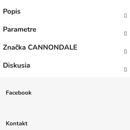
Popis
Parametre
Značka
CANNONDALE
Diskusia
Z
á
Facebook
p
ä
t
i
Kontakt
e