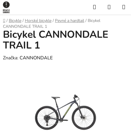
Prejsť
Hľadať
NÁKUP
na
KOŠÍK
obsah
Domov
/
Bicykle
/
Horské bicykle
/
Pevné a hardtail
/
Bicykel
CANNONDALE TRAIL 1
Bicykel CANNONDALE
TRAIL 1
Značka:
CANNONDALE