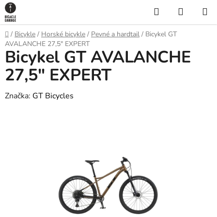
Prejsť
Hľadať
NÁKUP
na
KOŠÍK
obsah
Domov
/
Bicykle
/
Horské bicykle
/
Pevné a hardtail
/
Bicykel GT
AVALANCHE 27,5" EXPERT
Bicykel GT AVALANCHE
27,5" EXPERT
Značka:
GT Bicycles