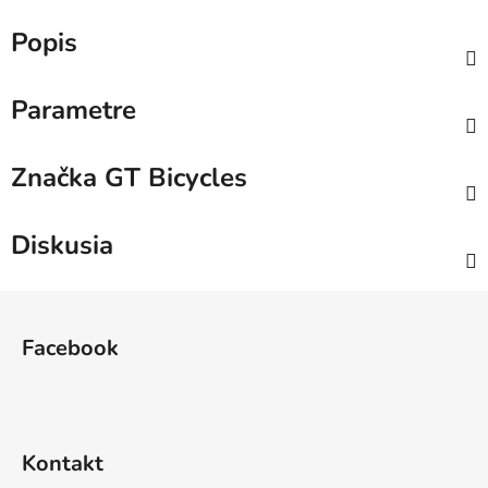
Popis
Parametre
Značka
GT Bicycles
Diskusia
Z
á
Facebook
p
ä
t
i
Kontakt
e