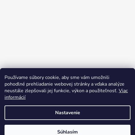
Používame súbory cookie, aby sme vám umožnili
pohodlné prehliadanie webovej stránky a vďaka analýze
neustále zlepšovali jej funkcie, výkon a použiteľnosť.
Viac
informácií
Nastavenie
Vytvoril Shoptet
Súhlasím
Copyright 2026
bicyclegarage.sk
. Všetky práva