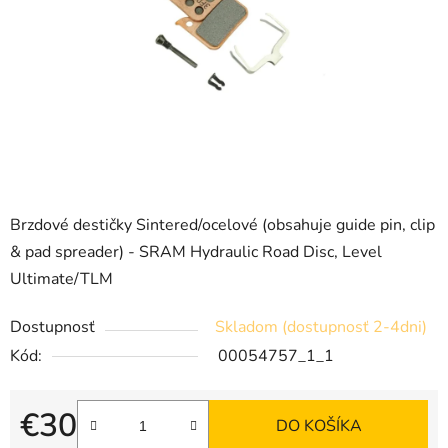
Brzdové destičky Sintered/ocelové (obsahuje guide pin, clip
& pad spreader) - SRAM Hydraulic Road Disc, Level
Ultimate/TLM
Dostupnosť
Skladom (dostupnosť 2-4dni)
Kód:
00054757_1_1
€30
DO KOŠÍKA