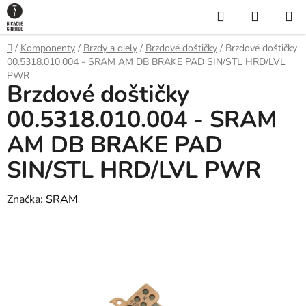
Prejsť
Hľadať
NÁKUP
na
KOŠÍK
obsah
Domov
/
Komponenty
/
Brzdy a diely
/
Brzdové doštičky
/
Brzdové doštičky
00.5318.010.004 - SRAM AM DB BRAKE PAD SIN/STL HRD/LVL
PWR
Brzdové doštičky
00.5318.010.004 - SRAM
AM DB BRAKE PAD
SIN/STL HRD/LVL PWR
Značka:
SRAM