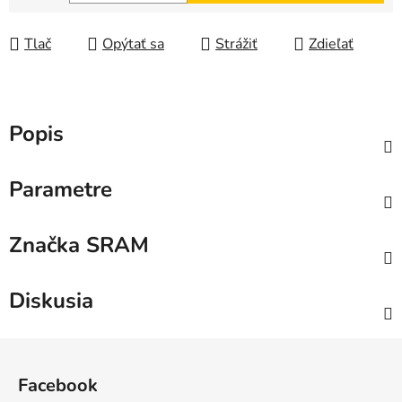
Jednotková cena:
Tlač
Opýtať sa
Strážiť
Zdieľať
Popis
Parametre
Značka
SRAM
Diskusia
Z
á
Facebook
p