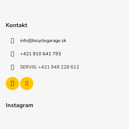
ä
t
i
Kontakt
e
info
@
bicyclegarage.sk
+421 910 641 793
SERVIS: +421 949 228 612
Instagram