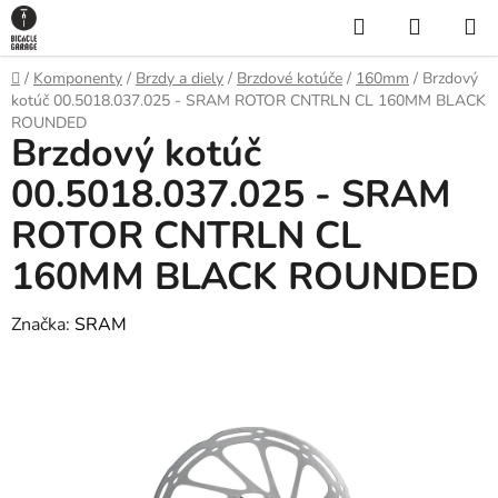
Prejsť
Hľadať
NÁKUP
na
KOŠÍK
obsah
Domov
/
Komponenty
/
Brzdy a diely
/
Brzdové kotúče
/
160mm
/
Brzdový
kotúč 00.5018.037.025 - SRAM ROTOR CNTRLN CL 160MM BLACK
ROUNDED
Brzdový kotúč
00.5018.037.025 - SRAM
ROTOR CNTRLN CL
160MM BLACK ROUNDED
Značka:
SRAM