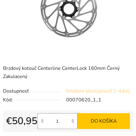
Brzdový kotouč Centerline CenterLock 160mm Černý
Zakulacený
Dostupnosť
Skladom (dostupnosť 2-4dni)
Kód:
00070620_1_1
€50,95
DO KOŠÍKA
Jednotková cena: