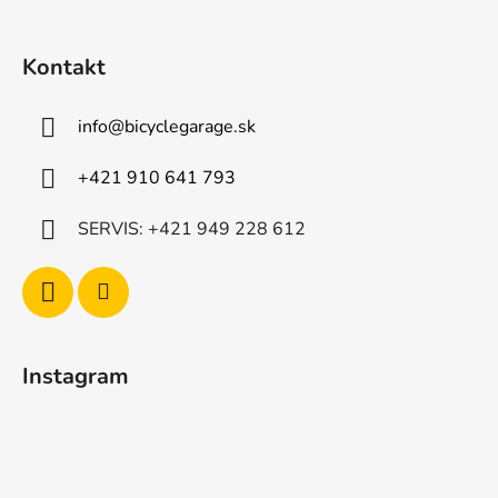
t
i
Kontakt
e
info
@
bicyclegarage.sk
+421 910 641 793
SERVIS: +421 949 228 612
Instagram