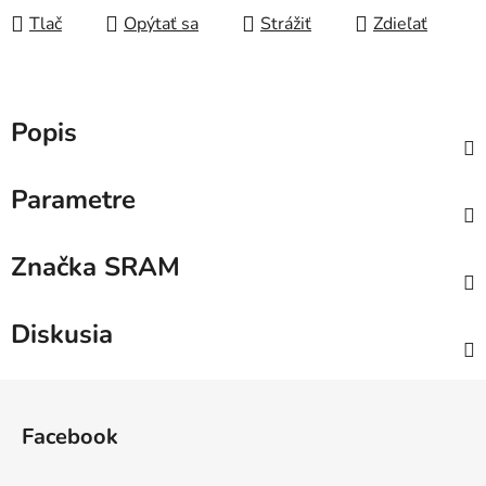
Tlač
Opýtať sa
Strážiť
Zdieľať
Popis
Parametre
Značka
SRAM
Diskusia
Z
á
Facebook
p
ä