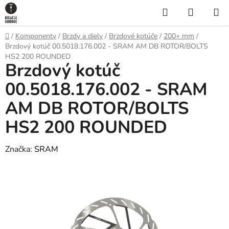
Prejsť
Hľadať
NÁKUP
na
KOŠÍK
obsah
Domov
/
Komponenty
/
Brzdy a diely
/
Brzdové kotúče
/
200+ mm
/
Brzdový kotúč 00.5018.176.002 - SRAM AM DB ROTOR/BOLTS
HS2 200 ROUNDED
Brzdový kotúč
00.5018.176.002 - SRAM
AM DB ROTOR/BOLTS
HS2 200 ROUNDED
Značka:
SRAM