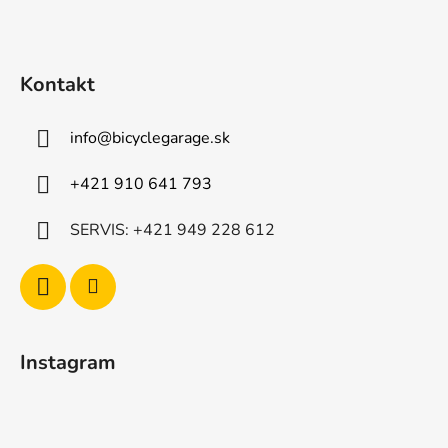
ä
t
i
Kontakt
e
info
@
bicyclegarage.sk
+421 910 641 793
SERVIS: +421 949 228 612
Instagram