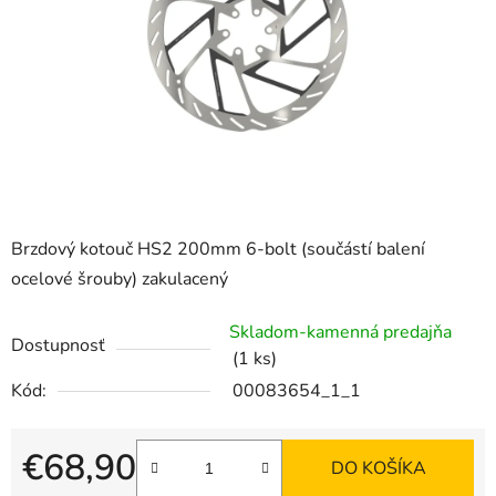
Brzdový kotouč HS2 200mm 6-bolt (součástí balení
ocelové šrouby) zakulacený
Skladom-kamenná predajňa
Dostupnosť
(1 ks)
Kód:
00083654_1_1
€68,90
DO KOŠÍKA