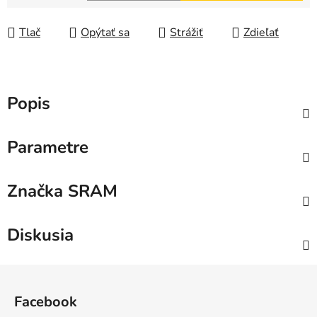
Jednotková cena:
Tlač
Opýtať sa
Strážiť
Zdieľať
Popis
Parametre
Značka
SRAM
Diskusia
Z
á
Facebook
p