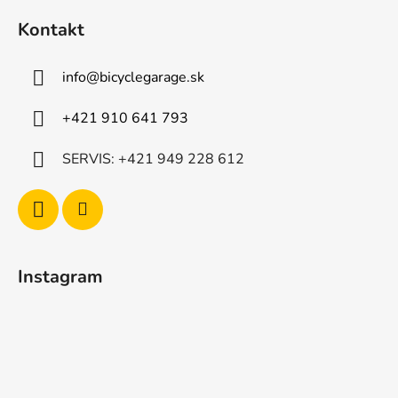
i
Kontakt
e
info
@
bicyclegarage.sk
+421 910 641 793
SERVIS: +421 949 228 612
Instagram