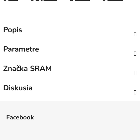
Popis
Parametre
Značka
SRAM
Diskusia
Z
á
Facebook
p
ä
t