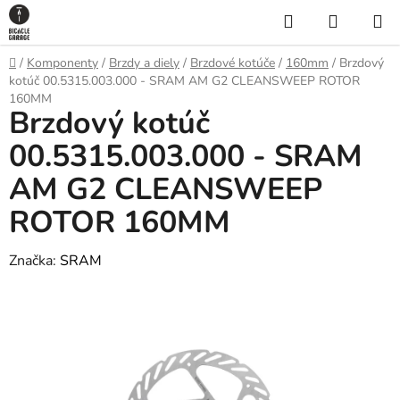
Prejsť
Hľadať
NÁKUP
na
KOŠÍK
obsah
Domov
/
Komponenty
/
Brzdy a diely
/
Brzdové kotúče
/
160mm
/
Brzdový
kotúč 00.5315.003.000 - SRAM AM G2 CLEANSWEEP ROTOR
160MM
Brzdový kotúč
00.5315.003.000 - SRAM
AM G2 CLEANSWEEP
ROTOR 160MM
Značka:
SRAM