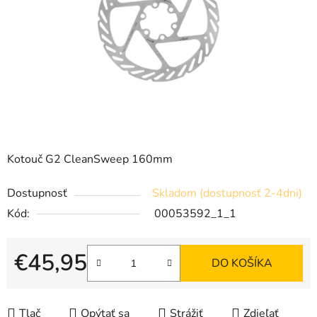
Kotouč G2 CleanSweep 160mm
Dostupnosť
Skladom (dostupnosť 2-4dni)
Kód:
00053592_1_1
€45,95
DO KOŠÍKA
Jednotková cena:
Tlač
Opýtať sa
Strážiť
Zdieľať