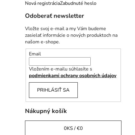
e
Nová registrácia
Zabudnuté heslo
l
Odoberať newsletter
Vložte svoj e-mail a my Vám budeme
zasielať informácie o nových produktoch na
našom e-shope.
Email
Vložením e-mailu súhlasíte s
podmienkami ochrany osobných údajov
PRIHLÁSIŤ SA
Nákupný košík
0
KS /
€0