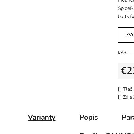
mountai
SpideRi
bolts f
ZV
Kód:
€2
Jedno
Tlač
Zdieľ
Varianty
Popis
Par