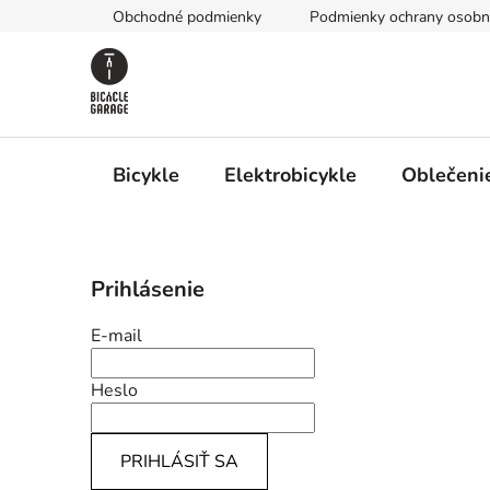
Prejsť
Obchodné podmienky
Podmienky ochrany osobn
na
obsah
Bicykle
Elektrobicykle
Oblečenie
B
Prihlásenie
o
č
E-mail
n
ý
Heslo
p
a
PRIHLÁSIŤ SA
n