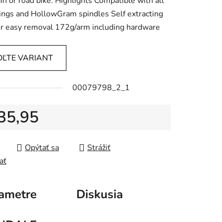
n or road bike. Highlights Compatible with all
ngs and HollowGram spindles Self extracting
or easy removal 172g/arm including hardware
OĽTE VARIANT
00079798_2_1
35,95
tková cena:
Opýtať sa
Strážiť
ať
ametre
Diskusia