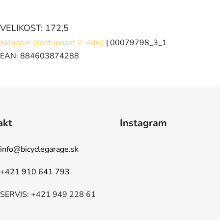
VELIKOST: 172,5
Skladom (dostupnosť 2-4dni)
| 00079798_3_1
EAN:
884603874288
akt
Instagram
info
@
bicyclegarage.sk
+421 910 641 793
SERVIS: +421 949 228 61