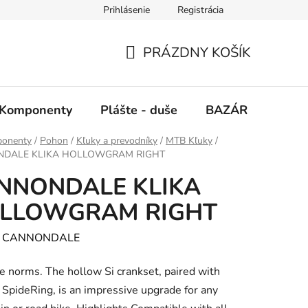
Prihlásenie
Registrácia
PRÁZDNY KOŠÍK
NÁKUPNÝ
KOŠÍK
Komponenty
Plášte - duše
BAZÁR
SERV
onenty
/
Pohon
/
Kľuky a prevodníky
/
MTB Kľuky
/
DALE KLIKA HOLLOWGRAM RIGHT
NNONDALE KLIKA
LLOWGRAM RIGHT
:
CANNONDALE
e norms. The hollow Si crankset, paired with
 SpideRing, is an impressive upgrade for any