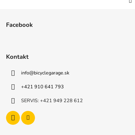
Z
á
Facebook
p
ä
t
i
Kontakt
e
info
@
bicyclegarage.sk
+421 910 641 793
SERVIS: +421 949 228 612