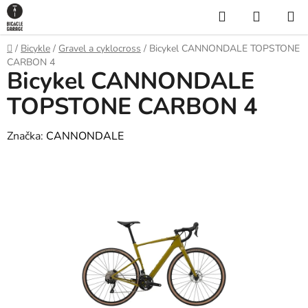
Prejsť
Hľadať
NÁKUP
na
KOŠÍK
obsah
Domov
/
Bicykle
/
Gravel a cyklocross
/
Bicykel CANNONDALE TOPSTONE
CARBON 4
Bicykel CANNONDALE
TOPSTONE CARBON 4
Značka:
CANNONDALE