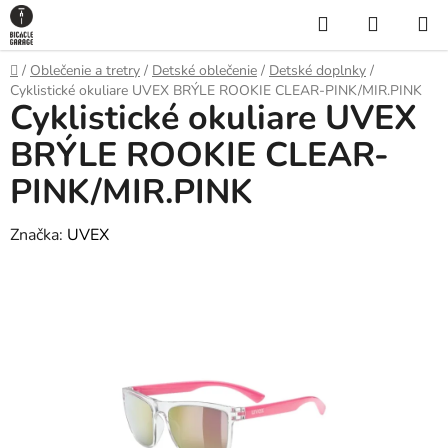
Prejsť
Hľadať
NÁKUP
na
KOŠÍK
obsah
Domov
/
Oblečenie a tretry
/
Detské oblečenie
/
Detské doplnky
/
Cyklistické okuliare UVEX BRÝLE ROOKIE CLEAR-PINK/MIR.PINK
Cyklistické okuliare UVEX
BRÝLE ROOKIE CLEAR-
PINK/MIR.PINK
Značka:
UVEX