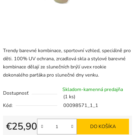
Trendy barevné kombinace, sportovní vzhled, speciálně pro
děti. 100% UV ochrana, zrcadlová skla a stylové barevné
kombinace dělají ze slunečních brýlí uvex rookie
dokonalého parťáka pro slunečné dny venku.
Skladom-kamenná predajňa
Dostupnosť
(1 ks)
Kód:
00098571_1_1
€25,90
DO KOŠÍKA