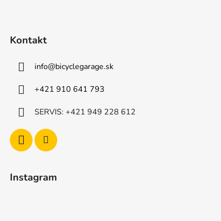
ä
t
i
Kontakt
e
info
@
bicyclegarage.sk
+421 910 641 793
SERVIS: +421 949 228 612
Instagram