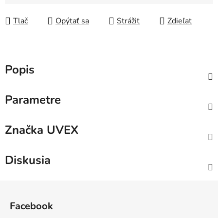
Jednotková cena:
Tlač
Opýtať sa
Strážiť
Zdieľať
Popis
Parametre
Značka
UVEX
Diskusia
Z
á
Facebook
p