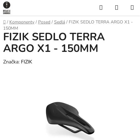
Prejsť
Hľadať
NÁKUP
na
KOŠÍK
obsah
Domov
/
Komponenty
/
Posed
/
Sedlá
/
FIZIK SEDLO TERRA ARGO X1 -
150MM
FIZIK SEDLO TERRA
ARGO X1 - 150MM
Značka:
FIZIK