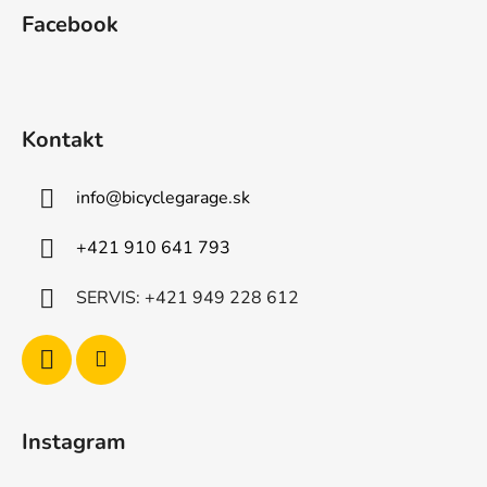
á
Facebook
p
ä
t
i
Kontakt
e
info
@
bicyclegarage.sk
+421 910 641 793
SERVIS: +421 949 228 612
Instagram