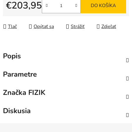
€203,95
DO KOŠÍKA
Jednotková cena:
Tlač
Opýtať sa
Strážiť
Zdieľať
Popis
Parametre
Značka
FIZIK
Diskusia
Z