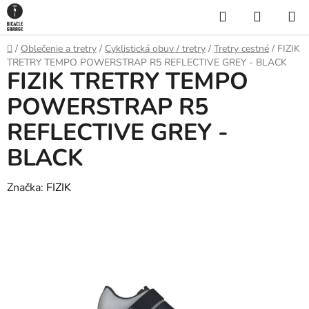
Prejsť
Hľadať
NÁKUP
na
KOŠÍK
obsah
Domov
/
Oblečenie a tretry
/
Cyklistická obuv / tretry
/
Tretry cestné
/
FIZIK
TRETRY TEMPO POWERSTRAP R5 REFLECTIVE GREY - BLACK
FIZIK TRETRY TEMPO
POWERSTRAP R5
REFLECTIVE GREY -
BLACK
Značka:
FIZIK