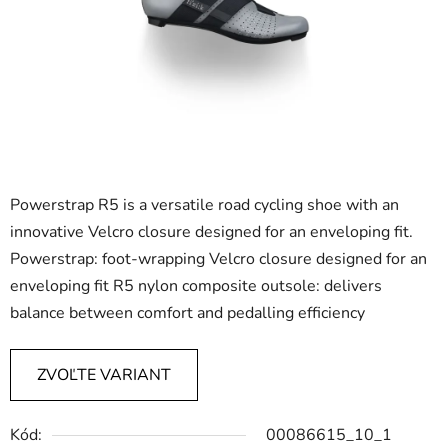
Powerstrap R5 is a versatile road cycling shoe with an
innovative Velcro closure designed for an enveloping fit.
Powerstrap: foot-wrapping Velcro closure designed for an
enveloping fit R5 nylon composite outsole: delivers
balance between comfort and pedalling efficiency
ZVOĽTE VARIANT
Kód:
00086615_10_1