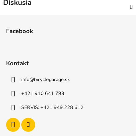
Diskusia
Z
á
Facebook
p
ä
t
i
Kontakt
e
info
@
bicyclegarage.sk
+421 910 641 793
SERVIS: +421 949 228 612