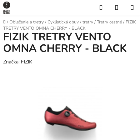
Prejsť
Hľadať
NÁKUP
na
KOŠÍK
obsah
Domov
/
Oblečenie a tretry
/
Cyklistická obuv / tretry
/
Tretry cestné
/
FIZIK
TRETRY VENTO OMNA CHERRY - BLACK
FIZIK TRETRY VENTO
OMNA CHERRY - BLACK
Značka:
FIZIK