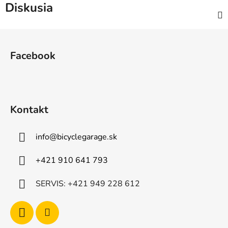
Diskusia
Z
á
Facebook
p
ä
t
i
Kontakt
e
info
@
bicyclegarage.sk
+421 910 641 793
SERVIS: +421 949 228 612