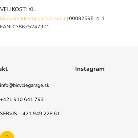
VELIKOST: XL
Skladom (dostupnosť 2-4dni)
| 00082595_4_1
EAN:
038675247901
akt
Instagram
info
@
bicyclegarage.sk
+421 910 641 793
SERVIS: +421 949 228 61