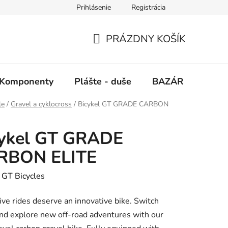
Prihlásenie
Registrácia
PRÁZDNY KOŠÍK
NÁKUPNÝ
KOŠÍK
Komponenty
Plášte - duše
BAZÁR
SERV
le
/
Gravel a cyklocross
/
Bicykel GT GRADE CARBON
cykel GT GRADE
RBON ELITE
:
GT Bicycles
ive rides deserve an innovative bike. Switch
nd explore new off-road adventures with our