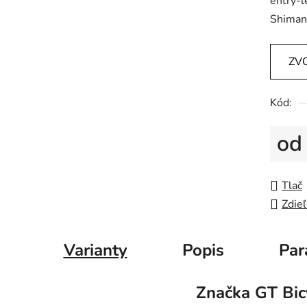
entry-l
Shimano
ZV
Kód:
o
Jedno
Tlač
Zdieľ
Varianty
Popis
Par
Značka
GT Bic