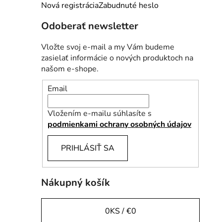
e
Nová registrácia
Zabudnuté heslo
l
Odoberať newsletter
Vložte svoj e-mail a my Vám budeme
zasielať informácie o nových produktoch na
našom e-shope.
Email
Vložením e-mailu súhlasíte s
podmienkami ochrany osobných údajov
PRIHLÁSIŤ SA
Nákupný košík
0
KS /
€0