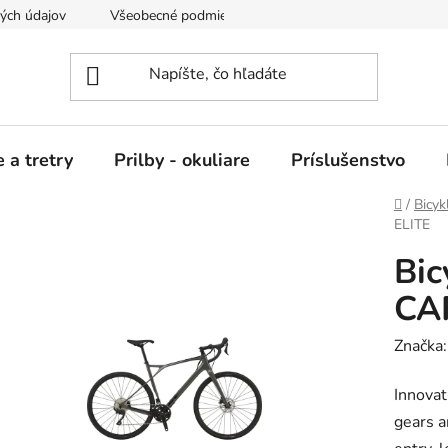
ých údajov
Všeobecné podmienky nájmu
 a tretry
Prilby - okuliare
Príslušenstvo
Domov
/
Bicyk
ELITE
Bi
CA
Značka
Innovat
gears a