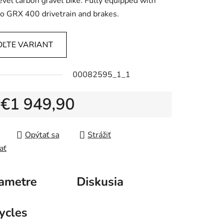
evel carbon gravel bike. Fully equipped with
 GRX 400 drivetrain and brakes.
OĽTE VARIANT
00082595_1_1
d
€1 949,90
tková cena:
Opýtať sa
Strážiť
ať
ametre
Diskusia
ycles