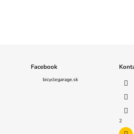
Z
á
Facebook
Kont
p
ä
bicyclegarage.sk
t
i
e
2