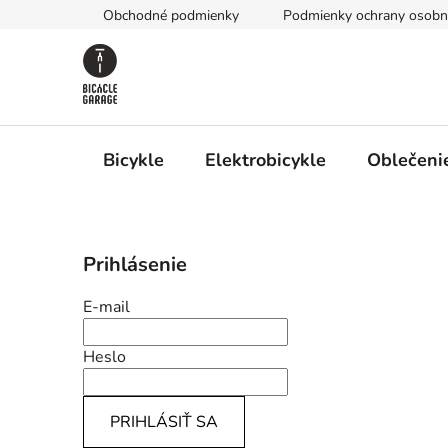
Prejsť
Obchodné podmienky
Podmienky ochrany osobn
na
obsah
Bicykle
Elektrobicykle
Oblečenie
B
Prihlásenie
o
č
E-mail
n
ý
Heslo
p
a
PRIHLÁSIŤ SA
n