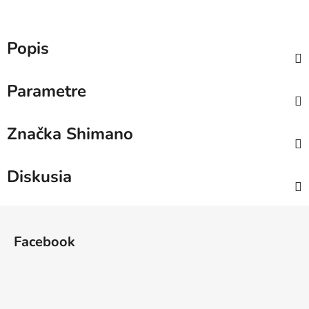
Popis
Parametre
Značka
Shimano
Diskusia
Z
á
Facebook
p
ä
t
i