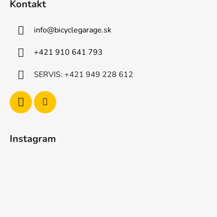
Kontakt
e
info
@
bicyclegarage.sk
+421 910 641 793
SERVIS: +421 949 228 612
Instagram