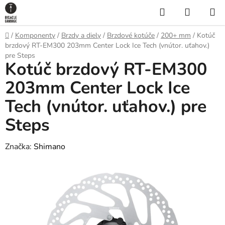
Prejsť
Hľadať
NÁKUP
na
KOŠÍK
obsah
Domov
/
Komponenty
/
Brzdy a diely
/
Brzdové kotúče
/
200+ mm
/
Kotúč
brzdový RT-EM300 203mm Center Lock Ice Tech (vnútor. uťahov.)
pre Steps
Kotúč brzdový RT-EM300
203mm Center Lock Ice
Tech (vnútor. uťahov.) pre
Steps
Značka:
Shimano