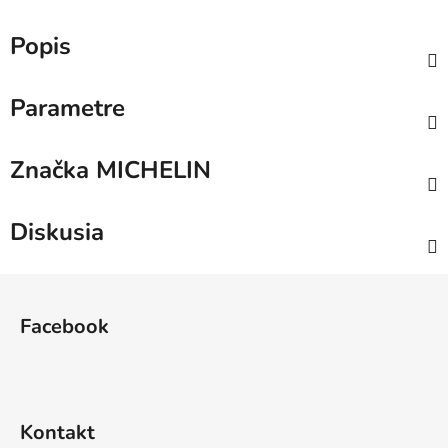
Popis
Parametre
Značka
MICHELIN
Diskusia
Z
á
Facebook
p
ä
t
i
Kontakt
e