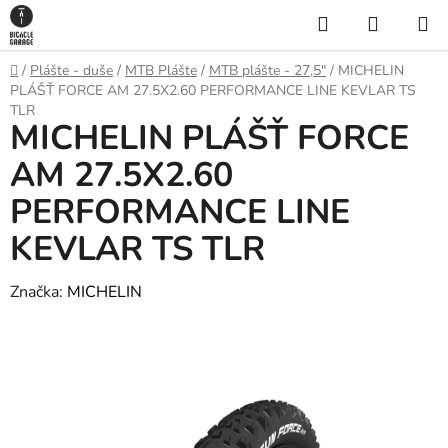
Prejsť
Hľadať
NÁKUP
na
KOŠÍK
obsah
Domov
/
Plášte - duše
/
MTB Plášte
/
MTB plášte - 27,5"
/
MICHELIN
PLÁŠŤ FORCE AM 27.5X2.60 PERFORMANCE LINE KEVLAR TS
TLR
MICHELIN PLÁŠŤ FORCE
AM 27.5X2.60
PERFORMANCE LINE
KEVLAR TS TLR
Značka:
MICHELIN