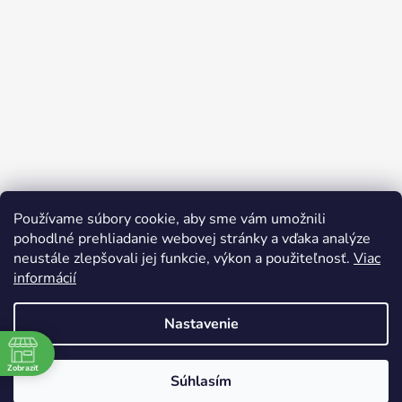
Používame súbory cookie, aby sme vám umožnili
pohodlné prehliadanie webovej stránky a vďaka analýze
neustále zlepšovali jej funkcie, výkon a použiteľnosť.
Viac
informácií
Nastavenie
Vytvoril Shoptet
Zobraziť
Súhlasím
Copyright 2026
bicyclegarage.sk
. Všetky práva