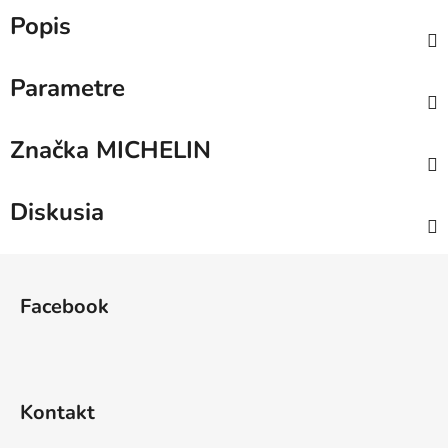
Popis
Parametre
Značka
MICHELIN
Diskusia
Z
á
Facebook
p
ä
t
i
Kontakt
e