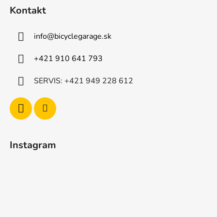
i
Kontakt
e
info
@
bicyclegarage.sk
+421 910 641 793
SERVIS: +421 949 228 612
Instagram