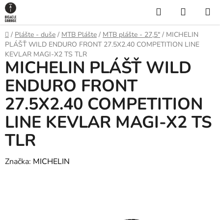
Prejsť
Hľadať
NÁKUP
na
KOŠÍK
obsah
Domov
/
Plášte - duše
/
MTB Plášte
/
MTB plášte - 27,5"
/
MICHELIN
PLÁŠŤ WILD ENDURO FRONT 27.5X2.40 COMPETITION LINE
KEVLAR MAGI-X2 TS TLR
MICHELIN PLÁŠŤ WILD
ENDURO FRONT
27.5X2.40 COMPETITION
LINE KEVLAR MAGI-X2 TS
TLR
Značka:
MICHELIN