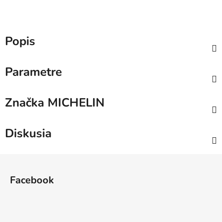
Popis
Parametre
Značka
MICHELIN
Diskusia
Z
á
Facebook
p
ä
t