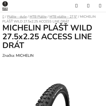
Prejsť
Hľadať
NÁKUP
na
KOŠÍK
obsah
Domov
/
Plášte - duše
/
MTB Plášte
/
MTB plášte - 27,5"
/
MICHELIN
PLÁŠŤ WILD 27.5x2.25 ACCESS LINE DRÁT
MICHELIN PLÁŠŤ WILD
27.5x2.25 ACCESS LINE
DRÁT
Značka:
MICHELIN