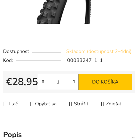
Dostupnosť
Skladom (dostupnosť 2-4dni)
Kód:
00083247_1_1
€28,95
DO KOŠÍKA
Jednotková cena:
Tlač
Opýtať sa
Strážiť
Zdieľať
Popis