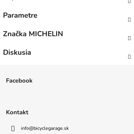
Parametre
Značka
MICHELIN
Diskusia
Z
á
Facebook
p
ä
t
i
Kontakt
e
info
@
bicyclegarage.sk