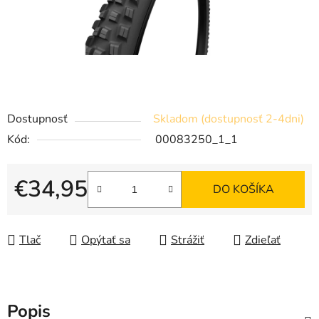
Dostupnosť
Skladom (dostupnosť 2-4dni)
Kód:
00083250_1_1
€34,95
DO KOŠÍKA
Jednotková cena:
Tlač
Opýtať sa
Strážiť
Zdieľať
Popis