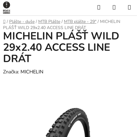
Prejsť
Hľadať
NÁKUP
na
KOŠÍK
obsah
Domov
/
Plášte - duše
/
MTB Plášte
/
MTB plášte - 29"
/
MICHELIN
PLÁŠŤ WILD 29x2.40 ACCESS LINE DRÁT
MICHELIN PLÁŠŤ WILD
29x2.40 ACCESS LINE
DRÁT
Značka:
MICHELIN