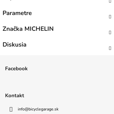
Parametre
Značka
MICHELIN
Diskusia
Z
á
Facebook
p
ä
t
i
Kontakt
e
info
@
bicyclegarage.sk