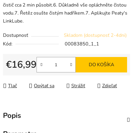
čistič cca 2 min působit.6. Důkladně vše opláchněte čistou
vodu.7. Řetěz osušte čistým hadříkem.7. Aplikujte Peaty's
LinkLube.
Dostupnosť
Skladom (dostupnosť 2-4dni)
Kód:
00083850_1_1
€16,99
DO KOŠÍKA
Jednotková cena:
Tlač
Opýtať sa
Strážiť
Zdieľať
Popis