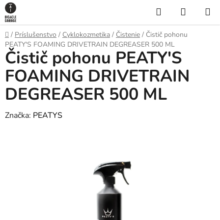
Prejsť
Hľadať
NÁKUP
na
KOŠÍK
obsah
Domov
/
Príslušenstvo
/
Cyklokozmetika
/
Čistenie
/
Čistič pohonu
PEATY'S FOAMING DRIVETRAIN DEGREASER 500 ML
Čistič pohonu PEATY'S
FOAMING DRIVETRAIN
DEGREASER 500 ML
Značka:
PEATYS