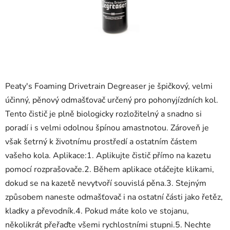
Peaty's Foaming Drivetrain Degreaser je špičkový, velmi
účinný, pěnový odmašťovač určený pro pohonyjízdních kol.
Tento čistič je plně biologicky rozložitelný a snadno si
poradí i s velmi odolnou špínou amastnotou. Zároveň je
však šetrný k životnímu prostředí a ostatním částem
vašeho kola. Aplikace:1. Aplikujte čistič přímo na kazetu
pomocí rozprašovače.2. Během aplikace otáčejte klikami,
dokud se na kazetě nevytvoří souvislá pěna.3. Stejným
způsobem naneste odmašťovač i na ostatní části jako řetěz,
kladky a převodník.4. Pokud máte kolo ve stojanu,
několikrát přeřaďte všemi rychlostními stupni.5. Nechte