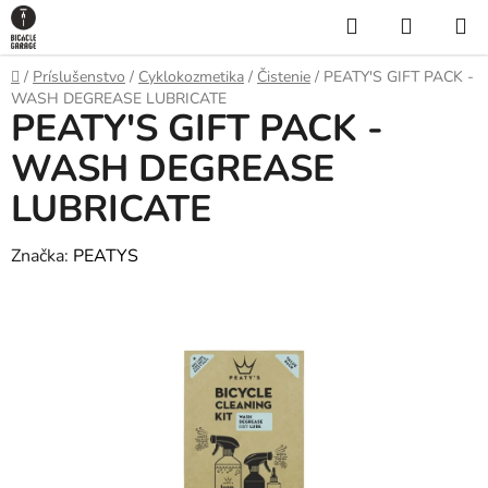
Prejsť
Hľadať
NÁKUP
na
KOŠÍK
obsah
Domov
/
Príslušenstvo
/
Cyklokozmetika
/
Čistenie
/
PEATY'S GIFT PACK -
WASH DEGREASE LUBRICATE
PEATY'S GIFT PACK -
WASH DEGREASE
LUBRICATE
Značka:
PEATYS