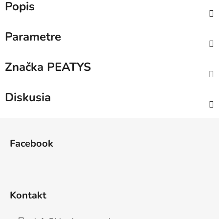
Popis
Parametre
Značka
PEATYS
Diskusia
Z
á
Facebook
p
ä
t
i
Kontakt
e