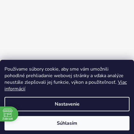
Používame súbory cookie, aby sme vám umožnili
pohodlné prehliadanie webovej stránky a vďaka analýze
neustále zlepšovali jej funkcie, výkon a použiteľnosť.
Viac
informácií
Nastavenie
Vytvoril Shoptet
Zobraziť
Súhlasím
Copyright 2026
bicyclegarage.sk
. Všetky práva
vyhradené.