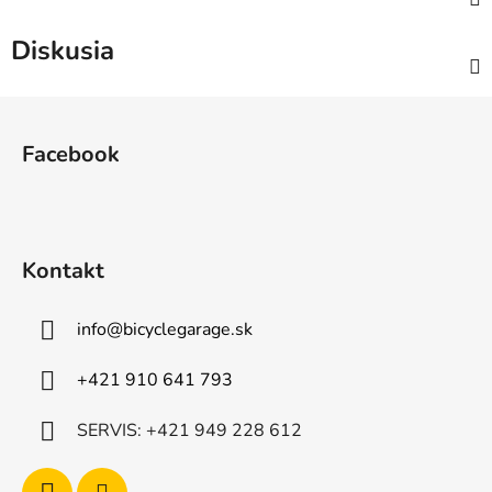
Diskusia
Z
á
Facebook
p
ä
t
i
Kontakt
e
info
@
bicyclegarage.sk
+421 910 641 793
SERVIS: +421 949 228 612