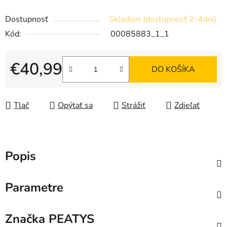
Dostupnosť
Skladom (dostupnosť 2-4dni)
Kód:
00085883_1_1
€40,99
DO KOŠÍKA
Jednotková cena:
Tlač
Opýtať sa
Strážiť
Zdieľať
Popis
Parametre
Značka
PEATYS