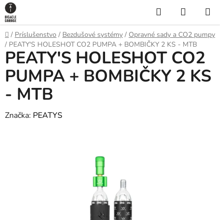
Prejsť
Hľadať
NÁKUP
na
KOŠÍK
obsah
Domov
/
Príslušenstvo
/
Bezdušové systémy
/
Opravné sady a CO2 pumpy
/
PEATY'S HOLESHOT CO2 PUMPA + BOMBIČKY 2 KS - MTB
PEATY'S HOLESHOT CO2
PUMPA + BOMBIČKY 2 KS
- MTB
Značka:
PEATYS