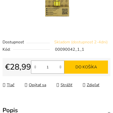
Dostupnosť
Skladom (dostupnosť 2-4dni)
Kód:
00090042_1_1
€28,99
DO KOŠÍKA
Jednotková cena:
Tlač
Opýtať sa
Strážiť
Zdieľať
Popis