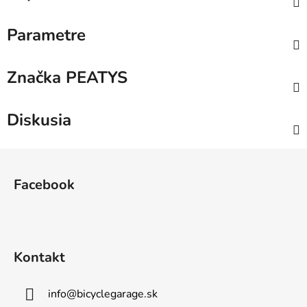
Parametre
Značka
PEATYS
Diskusia
Z
á
Facebook
p
ä
t
i
Kontakt
e
info
@
bicyclegarage.sk