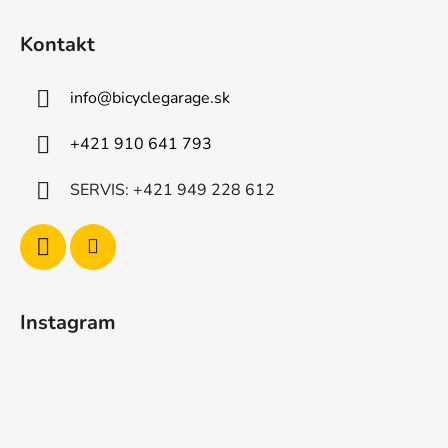
t
i
Kontakt
e
info
@
bicyclegarage.sk
+421 910 641 793
SERVIS: +421 949 228 612
Instagram