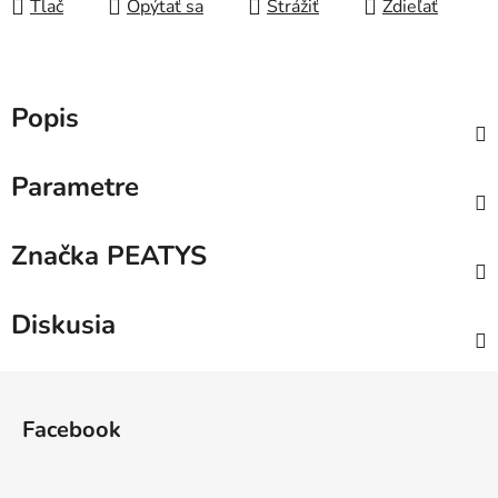
Tlač
Opýtať sa
Strážiť
Zdieľať
Popis
Parametre
Značka
PEATYS
Diskusia
Z
á
Facebook
p
ä