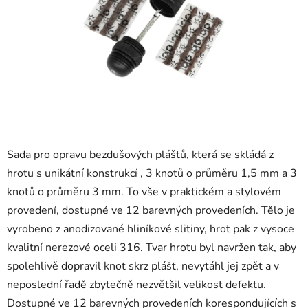
Sada pro opravu bezdušových plášťů, která se skládá z
hrotu s unikátní konstrukcí , 3 knotů o průměru 1,5 mm a 3
knotů o průměru 3 mm. To vše v praktickém a stylovém
provedení, dostupné ve 12 barevných provedeních. Tělo je
vyrobeno z anodizované hliníkové slitiny, hrot pak z vysoce
kvalitní nerezové oceli 316. Tvar hrotu byl navržen tak, aby
spolehlivě dopravil knot skrz plášť, nevytáhl jej zpět a v
neposlední řadě zbytečně nezvětšil velikost defektu.
Dostupné ve 12 barevných provedeních korespondujících s