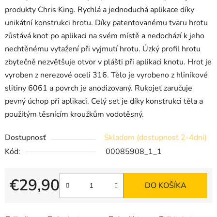
produkty Chris King. Rychlá a jednoduchá aplikace díky
unikátní konstrukci hrotu. Díky patentovanému tvaru hrotu
zůstává knot po aplikaci na svém místě a nedochází k jeho
nechtěnému vytažení při vyjmutí hrotu. Úzký profil hrotu
zbytečně nezvětšuje otvor v plášti při aplikaci knotu. Hrot je
vyroben z nerezové oceli 316. Tělo je vyrobeno z hliníkové
slitiny 6061 a povrch je anodizovaný. Rukojeť zaručuje
pevný úchop při aplikaci. Celý set je díky konstrukci těla a
použitým těsnícím kroužkům vodotěsný.
Dostupnosť
Skladom (dostupnosť 2-4dni)
Kód:
00085908_1_1
€29,90
DO KOŠÍKA
Jednotková cena: