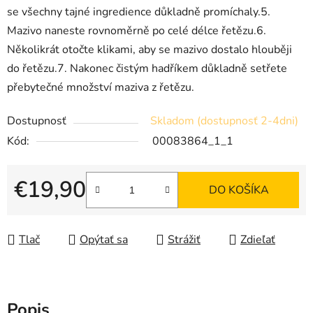
se všechny tajné ingredience důkladně promíchaly.5.
Mazivo naneste rovnoměrně po celé délce řetězu.6.
Několikrát otočte klikami, aby se mazivo dostalo hlouběji
do řetězu.7. Nakonec čistým hadříkem důkladně setřete
přebytečné množství maziva z řetězu.
Dostupnosť
Skladom (dostupnosť 2-4dni)
Kód:
00083864_1_1
€19,90
DO KOŠÍKA
Jednotková cena:
Tlač
Opýtať sa
Strážiť
Zdieľať
Popis