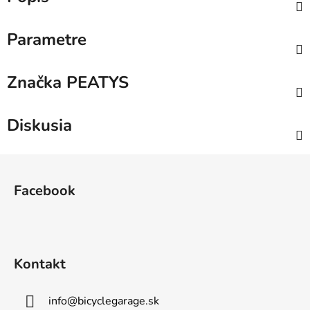
Parametre
Značka
PEATYS
Diskusia
Z
á
Facebook
p
ä
t
i
Kontakt
e
info
@
bicyclegarage.sk