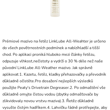
Prémiové mazivo na řetěz LinkLube All-Weahter je určeno
do všech povětrnostních podmínek a nabízíhladší a tišší
chod. Po aplikaci proniká hluboko mezi články řetězu,
odpuzuje vlhkost,nečistoty a vydrží o 30 % déle než naše
původní LinkLube All-Weather mazivo. Jak správně
aplikovat:1. Kazetu, řetěz, kladky přehazovačky a převodník
důkladně očistěte.Pro dosažení nejlepších výsledků
použijte Peaty's Drivetrain Degreaser.2. Po odmaštění vše
důkladně omyjte čistou vodou (zbytky odmašťovače by
zlikvidovaly novou vrstvu maziva).3. Řetěz důkladně
vysušte čistým hadříkem.4. Lahvičku řádně protřepejte, aby