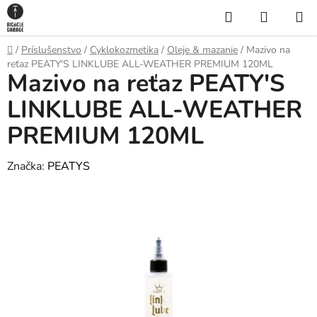
Prejsť
Hľadať
NÁKUP
na
KOŠÍK
obsah
Domov
/
Príslušenstvo
/
Cyklokozmetika
/
Oleje & mazanie
/
Mazivo na
reťaz PEATY'S LINKLUBE ALL-WEATHER PREMIUM 120ML
Mazivo na reťaz PEATY'S
LINKLUBE ALL-WEATHER
PREMIUM 120ML
Značka:
PEATYS