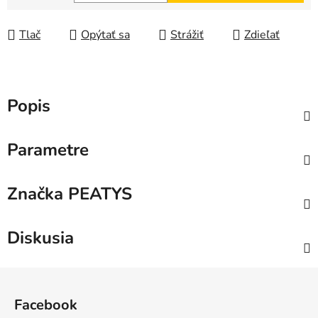
Jednotková cena:
Tlač
Opýtať sa
Strážiť
Zdieľať
Popis
Parametre
Značka
PEATYS
Diskusia
Z
á
Facebook
p