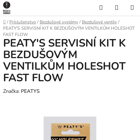
Prejsť
Hľadať
NÁKUP
na
KOŠÍK
obsah
Domov
/
Príslušenstvo
/
Bezdušové systémy
/
Bezdušové ventily
/
PEATY'S SERVISNÍ KIT K BEZDUŠOVÝM VENTILKŮM HOLESHOT
FAST FLOW
PEATY'S SERVISNÍ KIT K
BEZDUŠOVÝM
VENTILKŮM HOLESHOT
FAST FLOW
Značka:
PEATYS