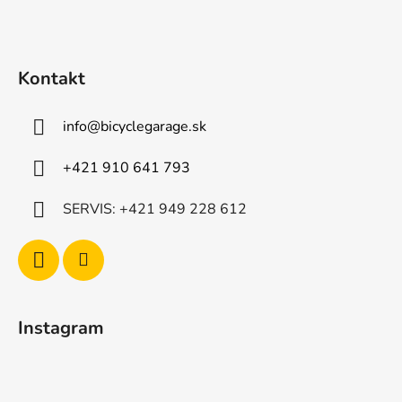
ä
t
i
Kontakt
e
info
@
bicyclegarage.sk
+421 910 641 793
SERVIS: +421 949 228 612
Instagram