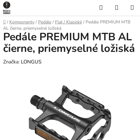
Prejsť
Hľadať
NÁKUP
na
KOŠÍK
obsah
Domov
/
Komponenty
/
Pedále
/
Flat / Klasické
/
Pedále PREMIUM MTB
AL čierne, priemyselné ložiská
Pedále PREMIUM MTB AL
čierne, priemyselné ložiská
Značka:
LONGUS