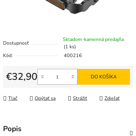
Skladom-kamenná predajňa
Dostupnosť
(1 ks)
Kód:
400216
€32,90
DO KOŠÍKA
Jednotková cena:
Tlač
Opýtať sa
Strážiť
Zdieľať
Popis