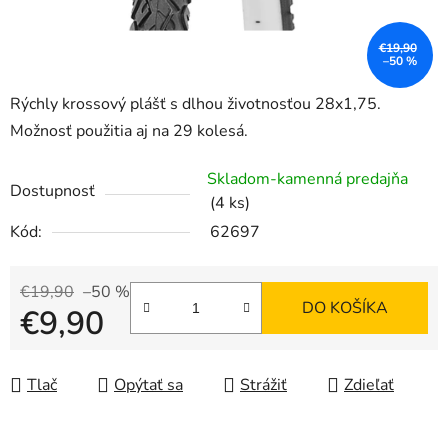
€19,90
–50 %
Rýchly krossový plášť s dlhou životnosťou 28x1,75.
Možnosť použitia aj na 29 kolesá.
Skladom-kamenná predajňa
Dostupnosť
(4 ks)
Kód:
62697
€19,90
–50 %
DO KOŠÍKA
€9,90
Jednotková cena:
Tlač
Opýtať sa
Strážiť
Zdieľať