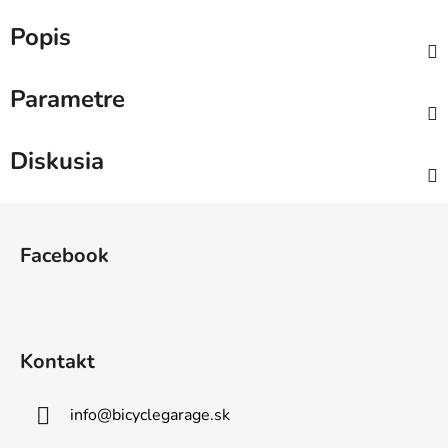
Popis
Parametre
Diskusia
Z
á
Facebook
p
ä
t
i
Kontakt
e
info
@
bicyclegarage.sk