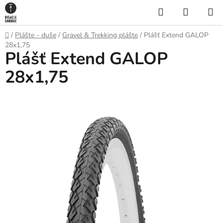
Prejsť
Hľadať
NÁKUP
na
KOŠÍK
obsah
Domov
/
Plášte - duše
/
Gravel & Trekking plášte
/
Plášť Extend GALOP
28x1,75
Plášť Extend GALOP
28x1,75
VÝPREDAJ ZÁSOB