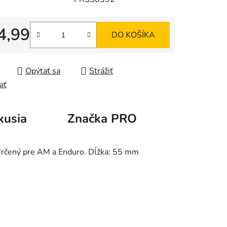
4,99
DO KOŠÍKA
tková cena:
Opýtať sa
Strážiť
ať
kusia
Značka
PRO
Určený pre AM a Enduro. Dĺžka: 55 mm