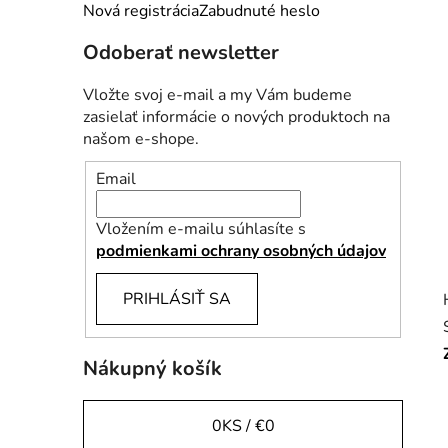
e
Nová registrácia
Zabudnuté heslo
l
Odoberať newsletter
Vložte svoj e-mail a my Vám budeme
zasielať informácie o nových produktoch na
našom e-shope.
Email
Vložením e-mailu súhlasíte s
podmienkami ochrany osobných údajov
PRIHLÁSIŤ SA
Nákupný košík
0
KS /
€0