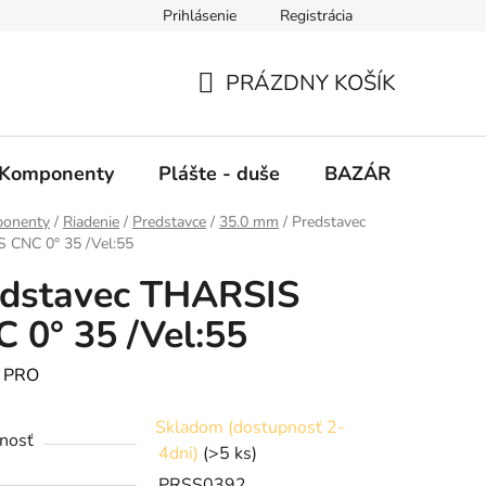
Prihlásenie
Registrácia
PRÁZDNY KOŠÍK
NÁKUPNÝ
KOŠÍK
Komponenty
Plášte - duše
BAZÁR
SERV
onenty
/
Riadenie
/
Predstavce
/
35.0 mm
/
Predstavec
 CNC 0° 35 /Vel:55
edstavec THARSIS
 0° 35 /Vel:55
:
PRO
Skladom (dostupnosť 2-
nosť
4dni)
(>5 ks)
PRSS0392