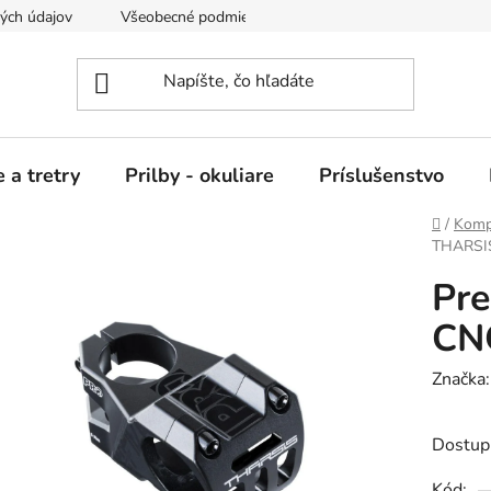
ých údajov
Všeobecné podmienky nájmu
 a tretry
Prilby - okuliare
Príslušenstvo
Domov
/
Komp
THARSIS
Pr
CNC
Značka
Dostup
Kód: