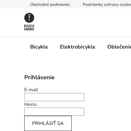
Prejsť
Obchodné podmienky
Podmienky ochrany osobn
na
obsah
Bicykle
Elektrobicykle
Oblečenie
B
Prihlásenie
o
č
E-mail
n
ý
Heslo
p
a
PRIHLÁSIŤ SA
n