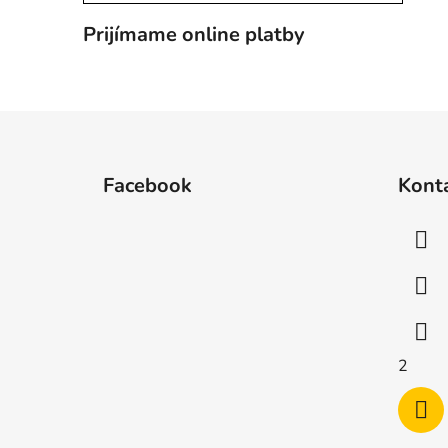
Prijímame online platby
Z
á
Facebook
Kont
p
ä
t
i
e
2