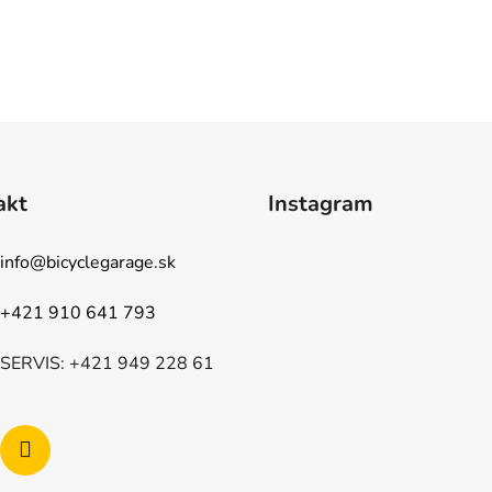
akt
Instagram
info
@
bicyclegarage.sk
+421 910 641 793
SERVIS: +421 949 228 61