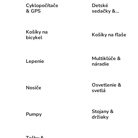
Cyklopočítače
Detské
& GPS
sedačky &
vozíky
Košíky na
Košíky na fľaše
bicykel
Multikľúče &
Lepenie
náradie
Osvetlenie &
Nosiče
svetlá
Stojany &
Pumpy
držiaky
Tašky &