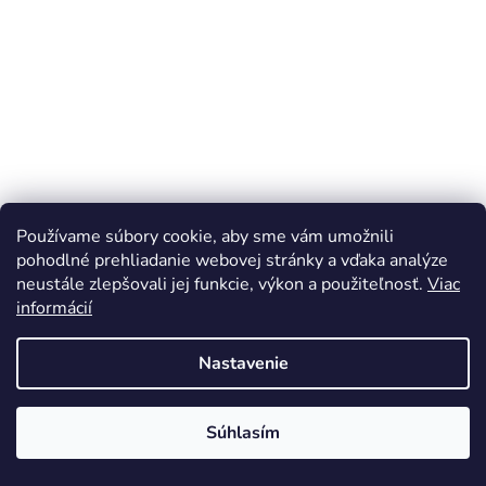
Používame súbory cookie, aby sme vám umožnili
pohodlné prehliadanie webovej stránky a vďaka analýze
neustále zlepšovali jej funkcie, výkon a použiteľnosť.
Viac
Čiapočky ventilov PEATY'S X CHRIS KING
informácií
Skladom-kamenná predajňa
(1 ks)
Nastavenie
€8,90
Súhlasím
DO KOŠÍKA