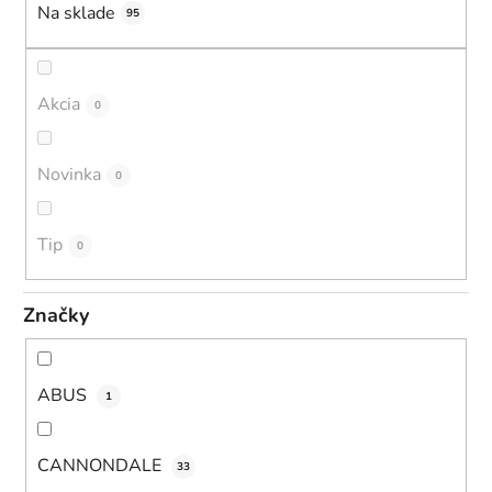
u
Na sklade
95
k
t
o
Akcia
0
v
Novinka
0
Tip
0
Značky
ABUS
1
CANNONDALE
33