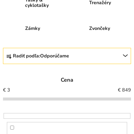
Trenažéry
cyklotašky
Zámky
Zvončeky
R
Radiť podľa:
Odporúčame
a
d
e
Cena
n
i
€
3
€
849
e
p
r
o
d