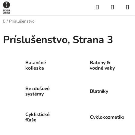
Prejsť
Hľadať
NÁKUP
na
KOŠÍK
obsah
Domov
/
Príslušenstvo
Príslušenstvo
, Strana 3
Balančné
Batohy &
kolieska
vodné vaky
Bezdušové
Blatníky
systémy
Cyklistické
Cyklokozmetika
fľaše