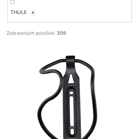
THULE
6
Zobrazených položiek:
309
V
ý
p
i
s
p
r
o
d
u
k