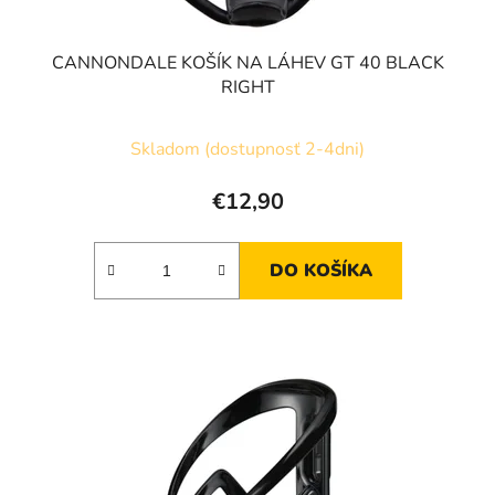
t
o
v
CANNONDALE KOŠÍK NA LÁHEV GT 40 BLACK
RIGHT
Skladom (dostupnosť 2-4dni)
€12,90
DO KOŠÍKA