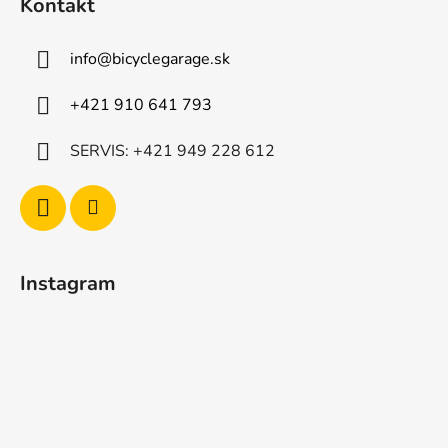
Kontakt
e
info
@
bicyclegarage.sk
+421 910 641 793
SERVIS: +421 949 228 612
Instagram