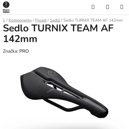
Prejsť
Hľadať
NÁKUP
na
KOŠÍK
obsah
Domov
/
Komponenty
/
Posed
/
Sedlá
/
Sedlo TURNIX TEAM AF 142mm
Sedlo TURNIX TEAM AF
142mm
Značka:
PRO