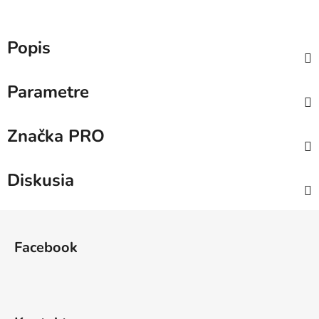
Popis
Parametre
Značka
PRO
Diskusia
Z
á
Facebook
p
ä
t
i