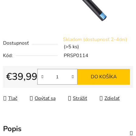
Skladom (dostupnosť 2-4dni)
Dostupnosť
(>5 ks)
Kód:
PRSP0114
€39,99
DO KOŠÍKA
Jednotková cena:
Tlač
Opýtať sa
Strážiť
Zdieľať
Popis