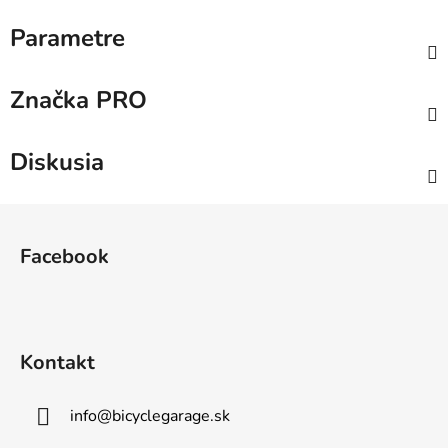
Parametre
Značka
PRO
Diskusia
Z
á
Facebook
p
ä
t
i
Kontakt
e
info
@
bicyclegarage.sk