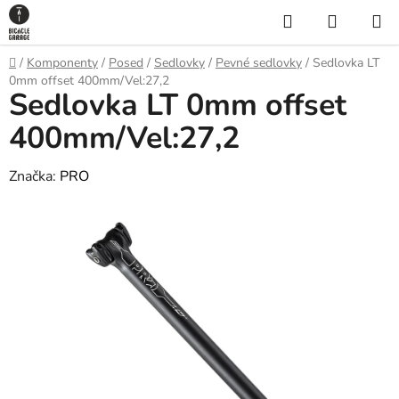
Prejsť
Hľadať
NÁKUP
na
KOŠÍK
obsah
Domov
/
Komponenty
/
Posed
/
Sedlovky
/
Pevné sedlovky
/
Sedlovka LT
0mm offset 400mm/Vel:27,2
Sedlovka LT 0mm offset
400mm/Vel:27,2
Značka:
PRO