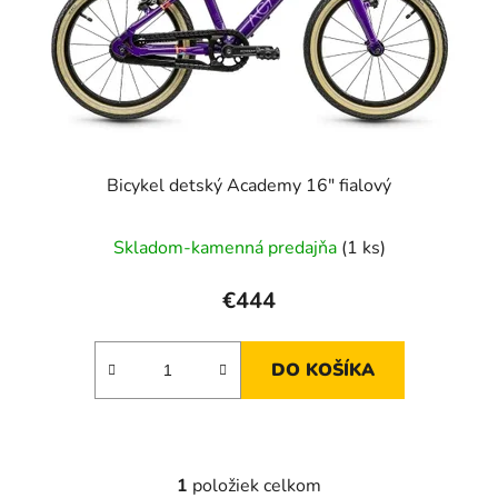
o
d
d
u
u
k
k
t
t
o
o
v
v
Bicykel detský Academy 16" fialový
Skladom-kamenná predajňa
(1 ks)
€444
DO KOŠÍKA
1
položiek celkom
O