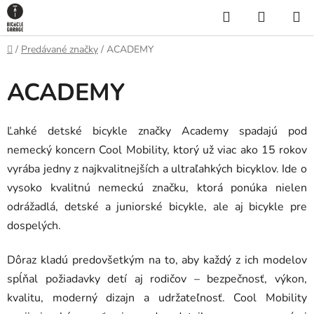
Prejsť
Hľadať
NÁKUP
na
KOŠÍK
obsah
Domov
/
Predávané značky
/
ACADEMY
ACADEMY
Ľahké detské bicykle značky Academy spadajú pod
nemecký koncern Cool Mobility, ktorý už viac ako 15 rokov
vyrába jedny z najkvalitnejších a ultraľahkých bicyklov. Ide o
vysoko kvalitnú nemeckú značku, ktorá ponúka nielen
odrážadlá, detské a juniorské bicykle, ale aj bicykle pre
dospelých.
Dôraz kladú predovšetkým na to, aby každý z ich modelov
spĺňal požiadavky detí aj rodičov – bezpečnosť, výkon,
kvalitu, moderný dizajn a udržateľnosť. Cool Mobility