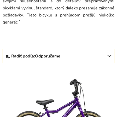
svojimi skúsenosťami a do detailov prepracovanými
bicyklami vyvinul štandard, ktorý ďaleko presahuje zákonné
požiadavky. Tieto bicykle s prehľadom prežijú niekoľko
generácií.
R
Radiť podľa:
Odporúčame
a
d
V
e
ý
n
p
i
i
e
s
p
p
r
r
o