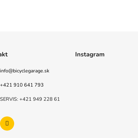
akt
Instagram
info
@
bicyclegarage.sk
+421 910 641 793
SERVIS: +421 949 228 61