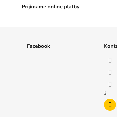
Prijímame online platby
Z
á
Facebook
Kont
p
ä
t
i
e
2