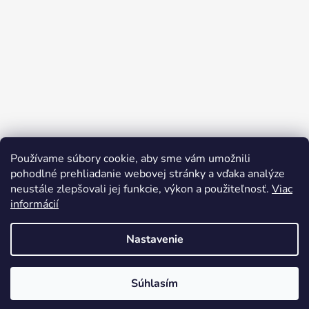
Používame súbory cookie, aby sme vám umožnili
pohodlné prehliadanie webovej stránky a vďaka analýze
neustále zlepšovali jej funkcie, výkon a použiteľnosť.
Viac
informácií
Nastavenie
Vytvoril Shoptet
Súhlasím
Copyright 2026
bicyclegarage.sk
. Všetky práva
vyhradené.