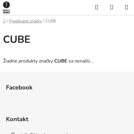
Prejsť
Hľadať
NÁKUP
na
KOŠÍK
obsah
Domov
/
Predávané značky
/
CUBE
CUBE
Žiadne produkty značky
CUBE
sa nenašli...
Z
á
Facebook
p
ä
t
i
Kontakt
e